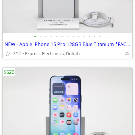
•
•
•
•
•
•
•
•
•
•
•
•
•
NEW - Apple iPhone 15 Pro 128GB Blue Titanium *FACTORY UNLOCKED*
7/12
Express Electronics, Duluth
$620