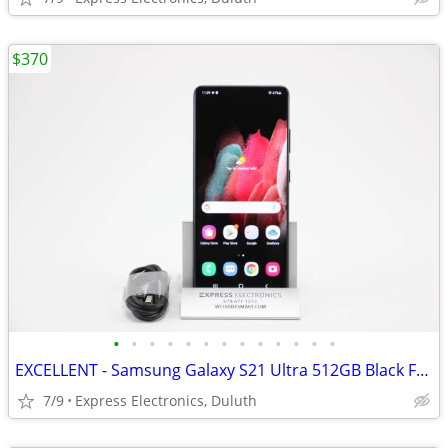
$370
•
•
•
•
•
•
•
•
•
•
•
•
•
EXCELLENT - Samsung Galaxy S21 Ultra 512GB Black FACTORY UNLOCKED
7/9
Express Electronics, Duluth