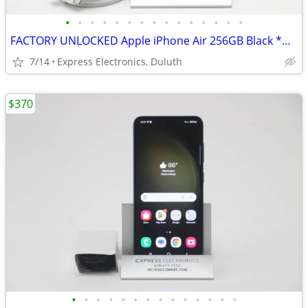
•
•
•
•
•
•
•
•
•
•
•
•
•
•
•
FACTORY UNLOCKED Apple iPhone Air 256GB Black *GREAT*
7/14
Express Electronics, Duluth
$370
•
•
•
•
•
•
•
•
•
•
•
•
•
•