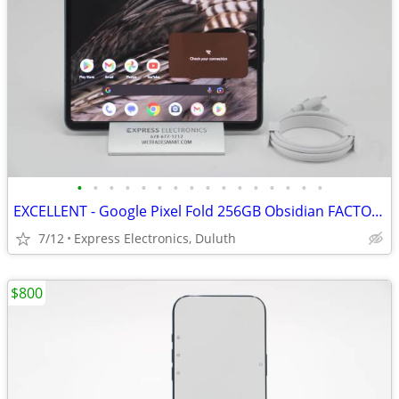
•
•
•
•
•
•
•
•
•
•
•
•
•
•
•
•
EXCELLENT - Google Pixel Fold 256GB Obsidian FACTORY UNLOCKED
7/12
Express Electronics, Duluth
$800