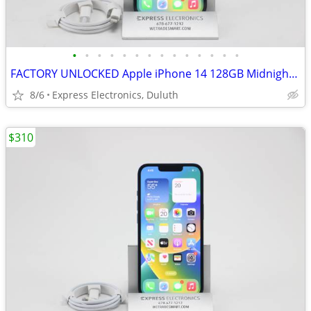
•
•
•
•
•
•
•
•
•
•
•
•
•
•
FACTORY UNLOCKED Apple iPhone 14 128GB Midnight *100% Battery*
8/6
Express Electronics, Duluth
$310