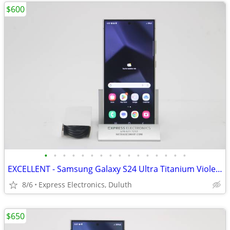
$600
•
•
•
•
•
•
•
•
•
•
•
•
•
•
•
•
EXCELLENT - Samsung Galaxy S24 Ultra Titanium Violet 256GB *UNLOCKED*
8/6
Express Electronics, Duluth
$650