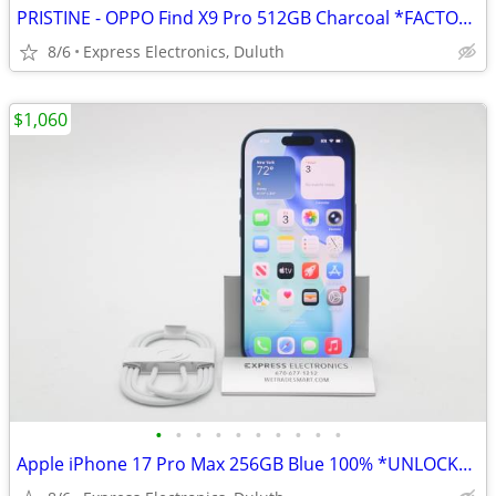
PRISTINE - OPPO Find X9 Pro 512GB Charcoal *FACTORY UNLOCKED* Global
8/6
Express Electronics, Duluth
$1,060
•
•
•
•
•
•
•
•
•
•
Apple iPhone 17 Pro Max 256GB Blue 100% *UNLOCKED/WARRANTY*