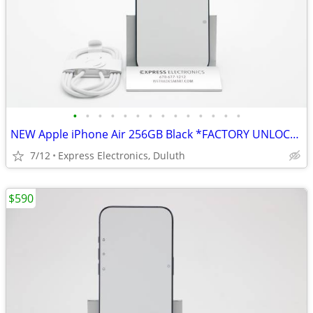
•
•
•
•
•
•
•
•
•
•
•
•
•
•
NEW Apple iPhone Air 256GB Black *FACTORY UNLOCKED* 1-Year Warranty
7/12
Express Electronics, Duluth
$590