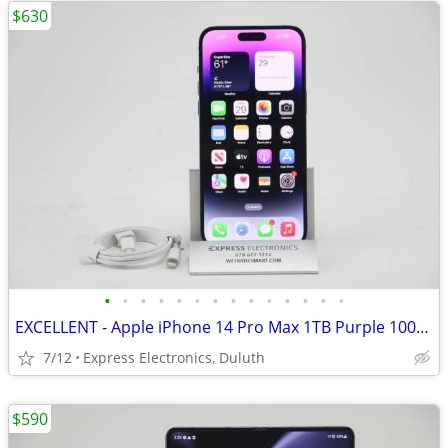
$630
•
•
•
•
•
•
•
•
•
•
•
•
•
•
EXCELLENT - Apple iPhone 14 Pro Max 1TB Purple 100%BH FACTORY UNLOCKED
7/12
Express Electronics, Duluth
$590