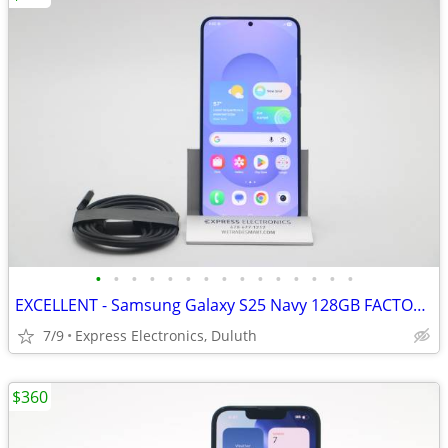
•
•
•
•
•
•
•
•
•
•
•
•
•
•
•
EXCELLENT - Samsung Galaxy S25 Navy 128GB FACTORY UNLOCKED *Dual-SIM*
7/9
Express Electronics, Duluth
$360