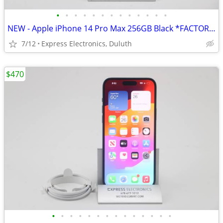
•
•
•
•
•
•
•
•
•
•
•
•
•
NEW - Apple iPhone 14 Pro Max 256GB Black *FACTORY UNLOCKED* 1Yr Wrnty
7/12
Express Electronics, Duluth
$470
•
•
•
•
•
•
•
•
•
•
•
•
•
•