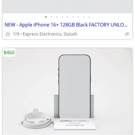
•
•
•
•
•
•
•
•
•
NEW - Apple iPhone 16+ 128GB Black FACTORY UNLOCKED *1Yr Warranty*
7/9
Express Electronics, Duluth
$460