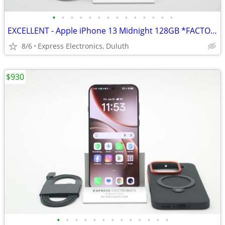
•
•
•
•
•
•
•
•
•
•
•
•
•
•
EXCELLENT - Apple iPhone 13 Midnight 128GB *FACTORY UNLOCKED* 98% BH
8/6
Express Electronics, Duluth
$930
•
•
•
•
•
•
•
•
•
•
•
•
•