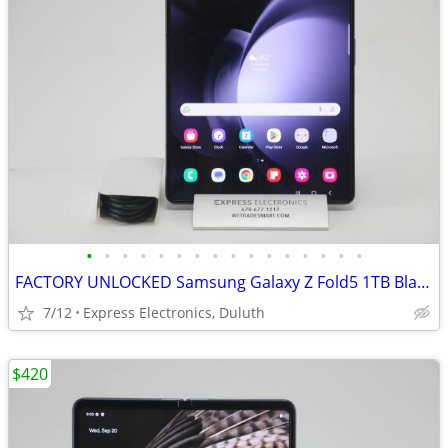
•
•
•
•
•
•
•
•
•
•
•
•
•
•
•
•
FACTORY UNLOCKED Samsung Galaxy Z Fold5 1TB Black *EXCELLENT w/Cable
7/12
Express Electronics, Duluth
$420