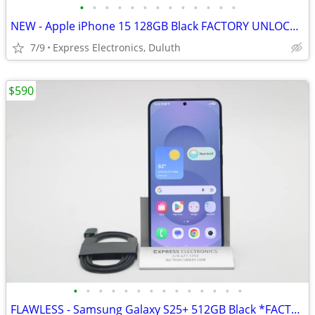
•
•
•
•
•
•
•
•
•
•
•
•
•
NEW - Apple iPhone 15 128GB Black FACTORY UNLOCKED *1Yr Warranty*
7/9
Express Electronics, Duluth
$590
•
•
•
•
•
•
•
•
•
•
•
•
•
•
FLAWLESS - Samsung Galaxy S25+ 512GB Black *FACTORY UNLOCKED*