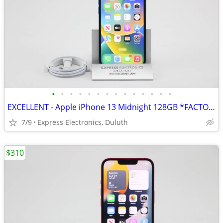
•
•
•
•
•
•
•
•
•
•
•
•
•
•
EXCELLENT - Apple iPhone 13 Midnight 128GB *FACTORY UNLOCKED* 98% BH
7/9
Express Electronics, Duluth
$310