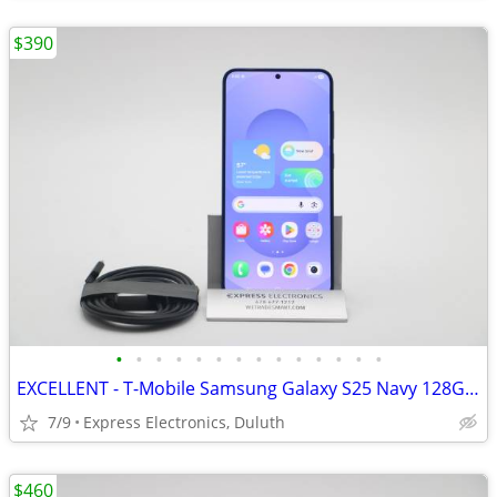
$390
•
•
•
•
•
•
•
•
•
•
•
•
•
•
EXCELLENT - T-Mobile Samsung Galaxy S25 Navy 128GB *T-Mob/Metro*
7/9
Express Electronics, Duluth
$460