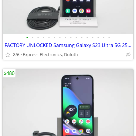
•
•
•
•
•
•
•
•
•
•
•
•
•
•
•
•
FACTORY UNLOCKED Samsung Galaxy S23 Ultra 5G 256GB Graphite *EXCELLENT
8/6
Express Electronics, Duluth
$480