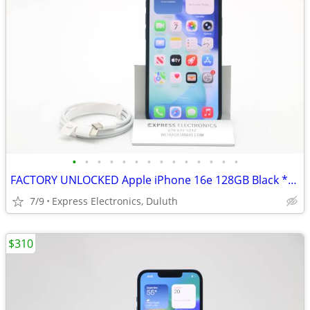
•
•
•
•
•
•
•
•
•
•
•
•
•
•
FACTORY UNLOCKED Apple iPhone 16e 128GB Black *100% BH w/ Apple Wrnty*
7/9
Express Electronics, Duluth
$310