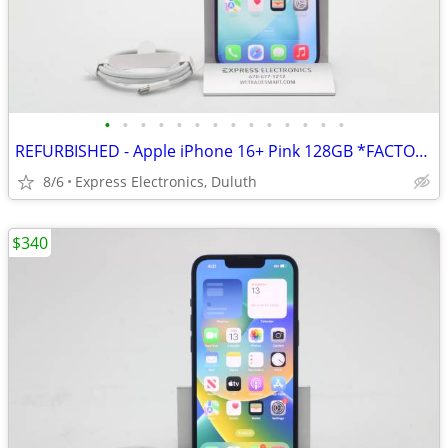
•
•
•
•
•
•
•
•
•
•
•
•
•
•
REFURBISHED - Apple iPhone 16+ Pink 128GB *FACTORY UNLOCKED* 99% BH
8/6
Express Electronics, Duluth
$340