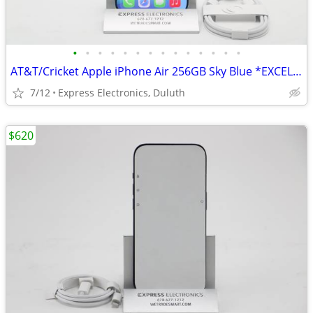
•
•
•
•
•
•
•
•
•
•
•
•
•
•
AT&T/Cricket Apple iPhone Air 256GB Sky Blue *EXCELLENT* 100% Battery
7/12
Express Electronics, Duluth
$620