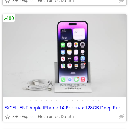
8/6
Express Electronics, Duluth
$480
•
•
•
•
•
•
•
•
•
•
•
•
•
•
EXCELLENT Apple iPhone 14 Pro max 128GB Deep Purple *FACTORY UNLOCKED*
8/6
Express Electronics, Duluth