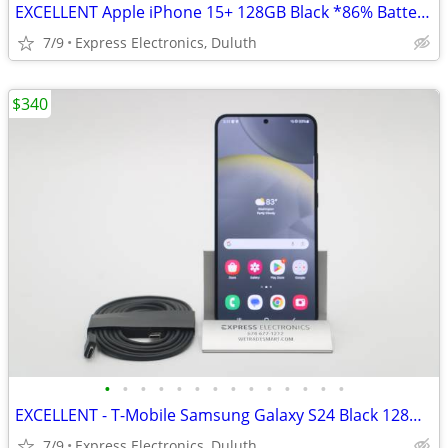
EXCELLENT Apple iPhone 15+ 128GB Black *86% Battery* FACTORY UNLOCKED
7/9
Express Electronics, Duluth
$340
•
•
•
•
•
•
•
•
•
•
•
•
•
•
EXCELLENT - T-Mobile Samsung Galaxy S24 Black 128GB *T-Mob/Metro*
7/9
Express Electronics, Duluth