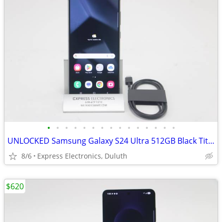
•
•
•
•
•
•
•
•
•
•
•
•
•
•
•
UNLOCKED Samsung Galaxy S24 Ultra 512GB Black Titanium *FLAWLESS*
8/6
Express Electronics, Duluth
$620