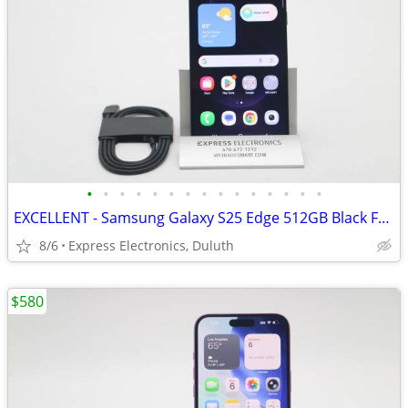
•
•
•
•
•
•
•
•
•
•
•
•
•
•
•
EXCELLENT - Samsung Galaxy S25 Edge 512GB Black FACTORY UNLOCKED
8/6
Express Electronics, Duluth
$580