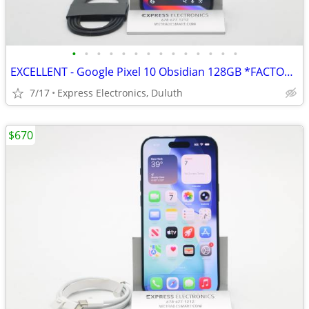
•
•
•
•
•
•
•
•
•
•
•
•
•
•
EXCELLENT - Google Pixel 10 Obsidian 128GB *FACTORY UNLOCKED*
7/17
Express Electronics, Duluth
$670