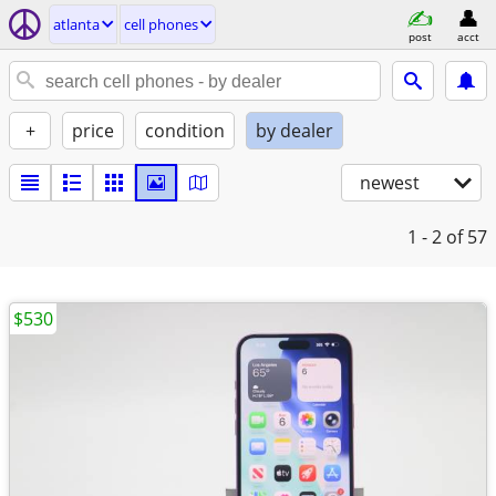
atlanta
cell phones
post
acct
+
price
condition
by dealer
newest
1 - 2
of 57
$530