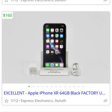
$160
•
•
•
•
•
•
•
•
•
•
•
•
•
EXCELLENT - Apple iPhone XR 64GB Black FACTORY UNLOCKED
7/12
Express Electronics, Duluth