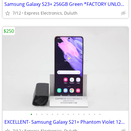
Samsung Galaxy S23+ 256GB Green *FACTORY UNLOCKED* w/Charging Cable
7/12
Express Electronics, Duluth
$250
•
•
•
•
•
•
•
•
•
•
•
•
•
•
EXCELLENT- Samsung Galaxy S21+ Phantom Violet 128GB *FACTORY UNLOCKED*
7/12
Express Electronics, Duluth