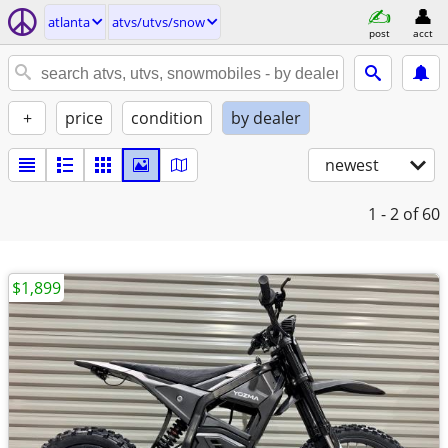
atlanta
atvs/utvs/snow
post
acct
+
price
condition
by dealer
newest
1 - 2
of 60
$1,899