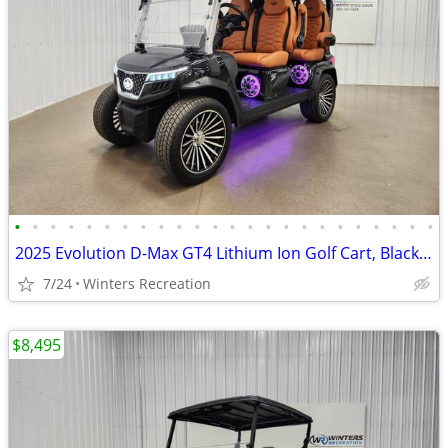
•
•
•
•
•
•
•
•
•
•
•
•
•
•
•
•
•
•
•
•
•
•
•
•
2025 Evolution D-Max GT4 Lithium Ion Golf Cart, Black Sapphire
7/24
Winters Recreation
$8,495