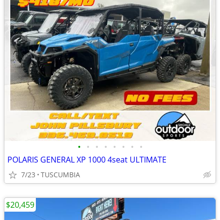
•
•
•
•
•
•
•
•
POLARIS GENERAL XP 1000 4seat ULTIMATE
7/23
TUSCUMBIA
$20,459