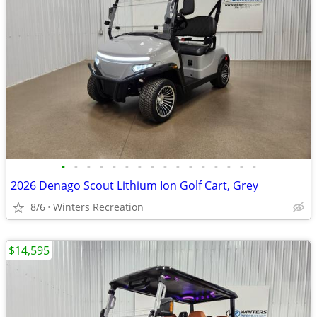
•
•
•
•
•
•
•
•
•
•
•
•
•
•
•
•
2026 Denago Scout Lithium Ion Golf Cart, Grey
8/6
Winters Recreation
$14,595