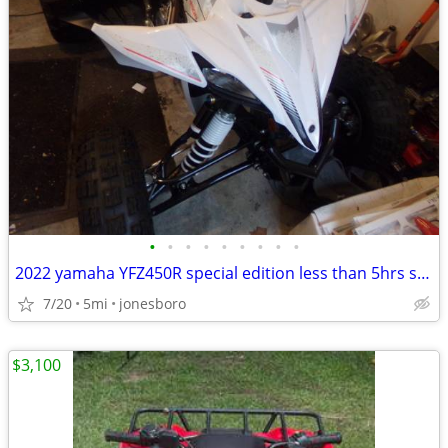
•
•
•
•
•
•
•
•
•
2022 yamaha YFZ450R special edition less than 5hrs sharp&&&
7/20
5mi
jonesboro
$3,100