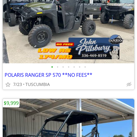
•
•
•
•
•
•
•
POLARIS RANGER SP 570 **NO FEES**
7/23
TUSCUMBIA
$9,999