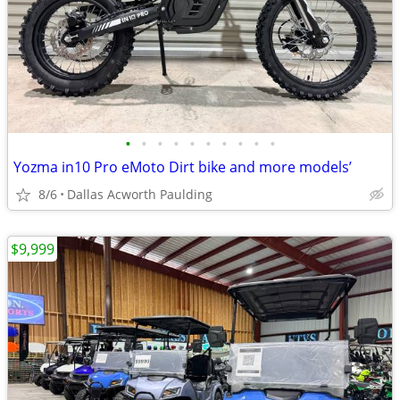
•
•
•
•
•
•
•
•
•
•
Yozma in10 Pro eMoto Dirt bike and more models’
8/6
Dallas Acworth Paulding
$9,999