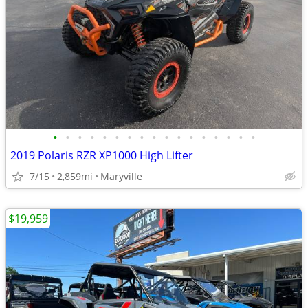
•
•
•
•
•
•
•
•
•
•
•
•
•
•
•
•
•
2019 Polaris RZR XP1000 High Lifter
7/15
2,859mi
Maryville
$19,959