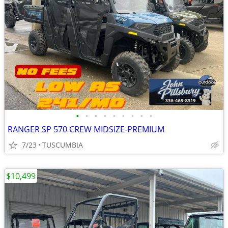
•
•
•
•
•
•
•
•
•
RANGER SP 570 CREW MIDSIZE-PREMIUM
7/23
TUSCUMBIA
$10,499