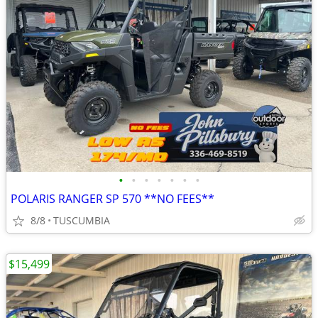
•
•
•
•
•
•
•
POLARIS RANGER SP 570 **NO FEES**
8/8
TUSCUMBIA
$15,499