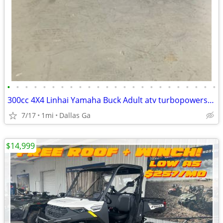
•
•
•
•
•
•
•
•
•
•
•
•
•
•
•
•
•
•
•
•
•
•
•
•
300cc 4X4 Linhai Yamaha Buck Adult atv turbopowersports
7/17
1mi
Dallas Ga
$14,999