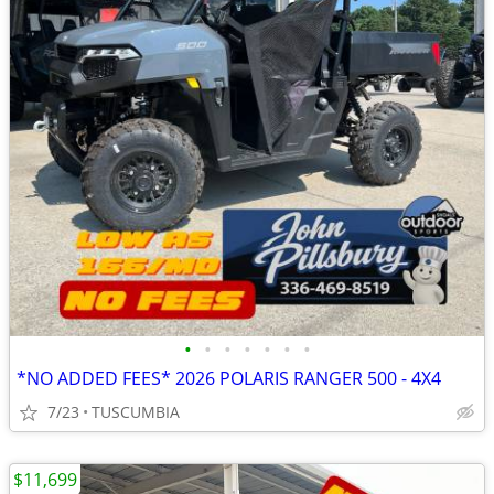
•
•
•
•
•
•
•
*NO ADDED FEES* 2026 POLARIS RANGER 500 - 4X4
7/23
TUSCUMBIA
$11,699