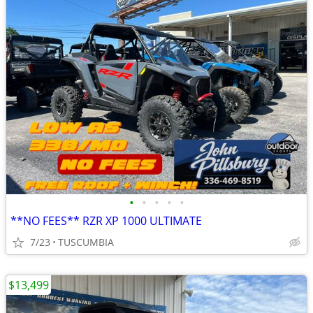
•
•
•
•
•
**NO FEES** RZR XP 1000 ULTIMATE
7/23
TUSCUMBIA
$13,499