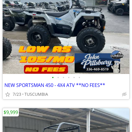
•
•
•
•
•
•
NEW SPORTSMAN 450 - 4X4 ATV **NO FEES**
7/23
TUSCUMBIA
$9,999