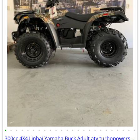
•
•
•
•
•
•
•
•
•
•
•
•
•
•
•
•
•
•
•
•
•
•
•
•
300cc 4X4 Linhai Yamaha Buck Adult atv turbopowersports