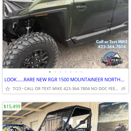
•
•
•
•
•
•
•
LOOK......RARE NEW RGR 1500 MOUNTAINEER NORTHSTAR CRW NO FEES
7/23
CALL OR TEXT MIKE 423-364-7804 NO DOC FEES...
$15,499