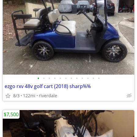
•
•
•
•
•
•
•
•
•
•
•
•
ezgo rxv 48v golf cart (2018) sharp%%
8/3
122mi
riverdale
$7,500