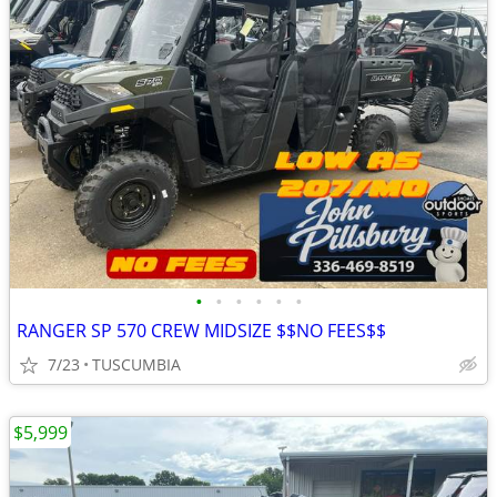
•
•
•
•
•
•
RANGER SP 570 CREW MIDSIZE $$NO FEES$$
7/23
TUSCUMBIA
$5,999