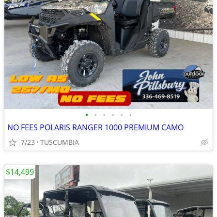
•
•
•
•
•
•
NO FEES POLARIS RANGER 1000 PREMIUM CAMO
7/23
TUSCUMBIA
$14,499