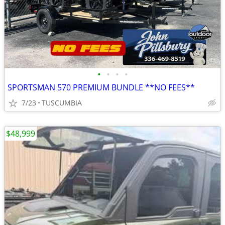
•
•
•
•
SPORTSMAN 570 PREMIUM BUNDLE **NO FEES**
7/23
TUSCUMBIA
$48,999