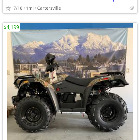
7/18
1mi
Cartersville
$4,199