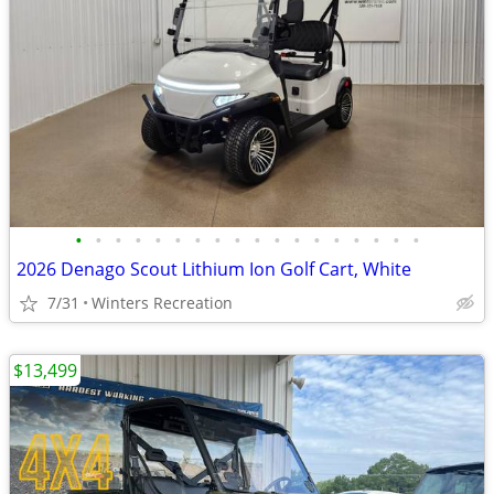
•
•
•
•
•
•
•
•
•
•
•
•
•
•
•
•
•
•
2026 Denago Scout Lithium Ion Golf Cart, White
7/31
Winters Recreation
$13,499