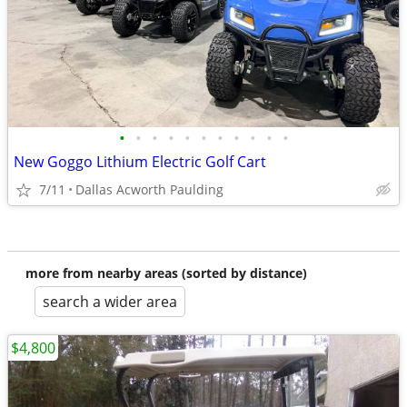
•
•
•
•
•
•
•
•
•
•
•
New Goggo Lithium Electric Golf Cart
7/11
Dallas Acworth Paulding
more from nearby areas (sorted by distance)
search a wider area
$4,800