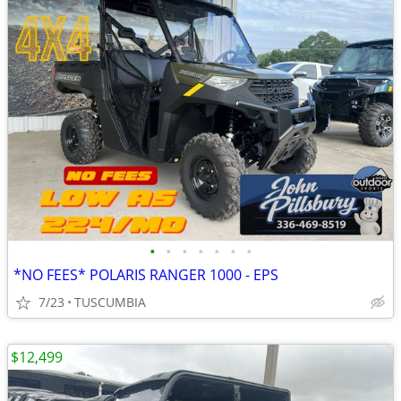
•
•
•
•
•
•
•
*NO FEES* POLARIS RANGER 1000 - EPS
7/23
TUSCUMBIA
$12,499