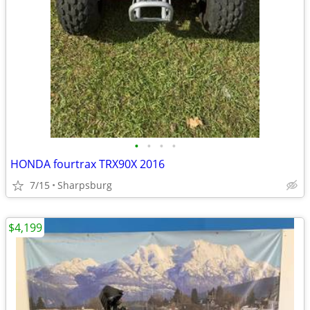
•
•
•
•
HONDA fourtrax TRX90X 2016
7/15
Sharpsburg
$4,199