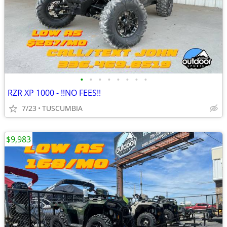
•
•
•
•
•
•
•
•
RZR XP 1000 - !!NO FEES!!
7/23
TUSCUMBIA
$9,983