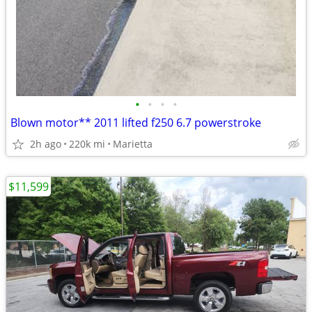
•
•
•
•
Blown motor** 2011 lifted f250 6.7 powerstroke
2h ago
220k mi
Marietta
$11,599