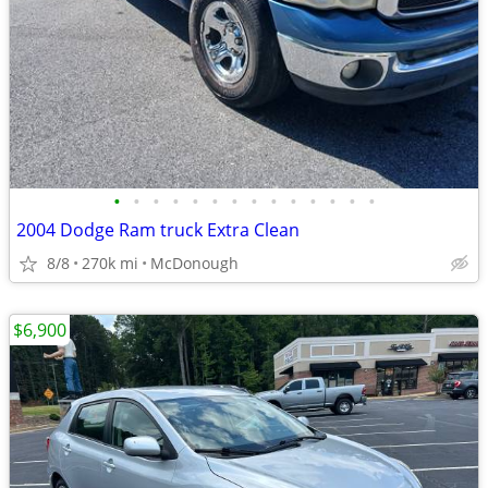
•
•
•
•
•
•
•
•
•
•
•
•
•
•
2004 Dodge Ram truck Extra Clean
8/8
270k mi
McDonough
$6,900