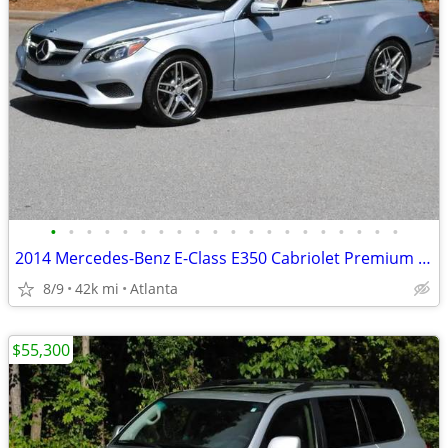
•
•
•
•
•
•
•
•
•
•
•
•
•
•
•
•
•
•
•
•
2014 Mercedes-Benz E-Class E350 Cabriolet Premium Sport Driver Assist
8/9
42k mi
Atlanta
$55,300