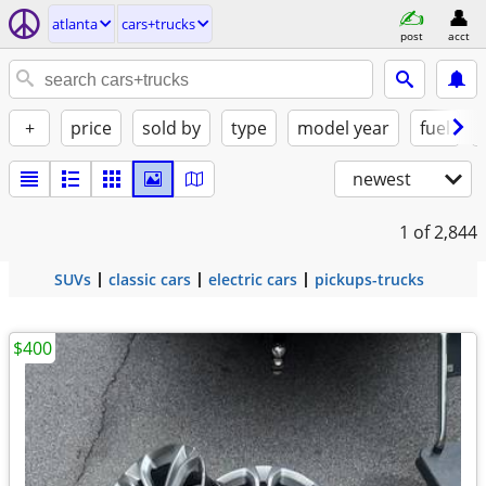
atlanta
cars+trucks
post
acct
+
price
sold by
type
model year
fuel
newest
1
of 2,844
SUVs
classic cars
electric cars
pickups-trucks
$400