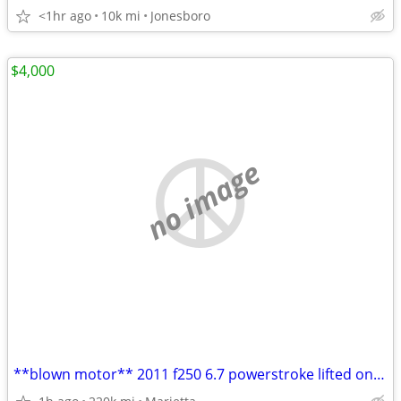
<1hr ago
10k mi
Jonesboro
$4,000
no image
**blown motor** 2011 f250 6.7 powerstroke lifted on 40s