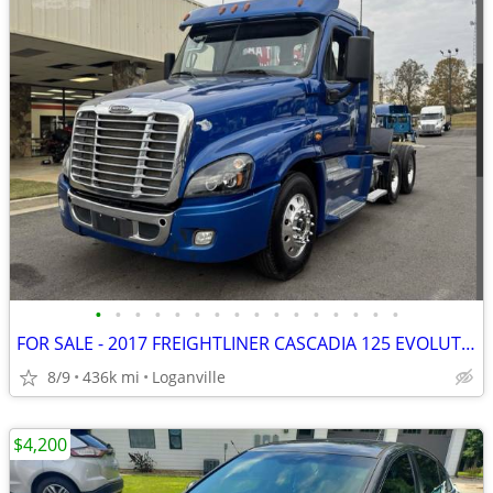
•
•
•
•
•
•
•
•
•
•
•
•
•
•
•
•
FOR SALE - 2017 FREIGHTLINER CASCADIA 125 EVOLUTION
8/9
436k mi
Loganville
$4,200