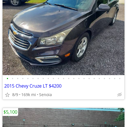
•
•
•
•
•
•
•
•
•
•
•
•
•
•
•
•
•
•
•
•
•
•
•
2015 Chevy Cruze LT $4200
8/9
169k mi
Senoia
$5,100