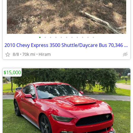
•
•
•
•
•
•
•
•
•
•
•
2010 Chevy Express 3500 Shuttle/Daycare Bus 70,346 Miles Runs Great !!
8/8
70k mi
Hiram
$15,000