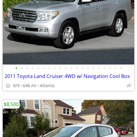
•
•
•
•
•
•
•
•
•
•
•
•
•
•
•
•
•
•
•
•
2011 Toyota Land Cruiser 4WD w/ Navigation Cool Box
8/9
64k mi
Atlanta
$8,500