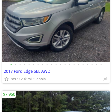
•
•
•
•
•
•
•
•
•
•
•
•
•
•
•
•
•
•
•
•
•
2017 Ford Edge SEL AWD
8/9
129k mi
Senoia
$7,950