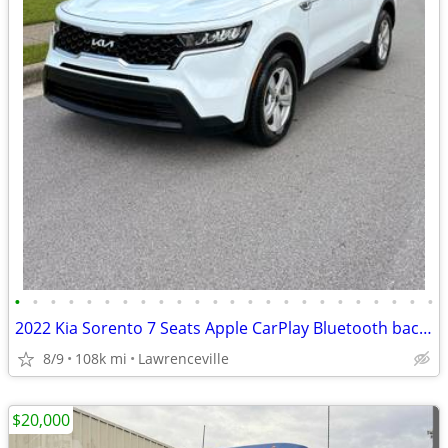
•
•
•
•
•
•
•
•
•
•
•
•
•
•
•
•
•
•
•
•
•
•
•
•
2022 Kia Sorento 7 Seats Apple CarPlay Bluetooth back up camera
8/9
108k mi
Lawrenceville
$20,000