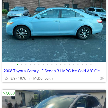
•
•
•
•
•
•
•
•
•
•
•
•
•
•
•
•
•
•
2008 Toyota Camry LE Sedan 31 MPG Ice Cold A/C Clean Title
8/9
187k mi
McDonough
$7,600