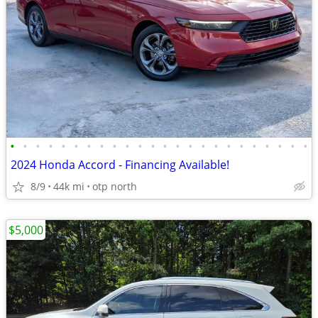
•
•
•
•
•
•
•
•
•
•
•
•
•
•
•
•
•
•
•
•
•
•
•
•
2024 Honda Accord - Financing Available!
8/9
44k mi
otp north
$5,000