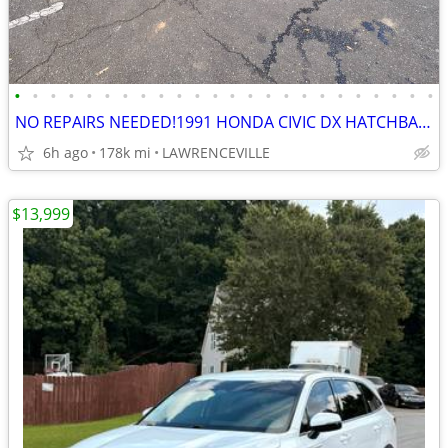
•
•
•
•
•
•
•
•
•
•
•
•
•
•
•
•
•
•
•
•
•
•
•
•
NO REPAIRS NEEDED!1991 HONDA CIVIC DX HATCHBACK BEING SOLD SUPER CHEAP
6h ago
178k mi
LAWRENCEVILLE
$13,999