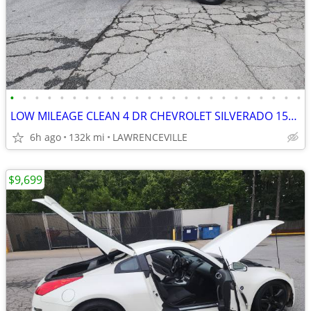
•
•
•
•
•
•
•
•
•
•
•
•
•
•
•
•
•
•
•
•
•
•
•
•
LOW MILEAGE CLEAN 4 DR CHEVROLET SILVERADO 1500 LTZ 4X4 Z71-WARRANTY
6h ago
132k mi
LAWRENCEVILLE
$9,699