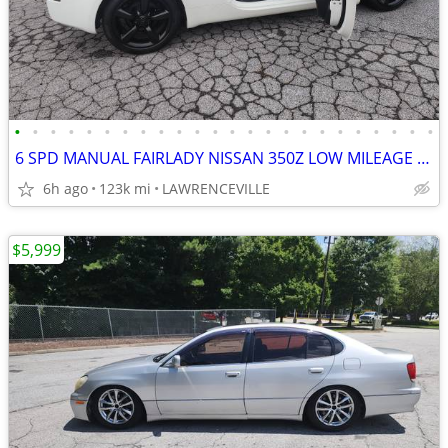
•
•
•
•
•
•
•
•
•
•
•
•
•
•
•
•
•
•
•
•
•
•
•
•
6 SPD MANUAL FAIRLADY NISSAN 350Z LOW MILEAGE GREAT RUNNING & RIDING
6h ago
123k mi
LAWRENCEVILLE
$5,999