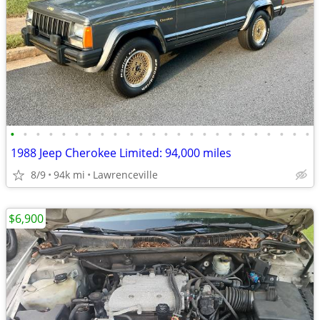
•
•
•
•
•
•
•
•
•
•
•
•
•
•
•
•
•
•
•
•
•
•
•
•
1988 Jeep Cherokee Limited: 94,000 miles
8/9
94k mi
Lawrenceville
$6,900