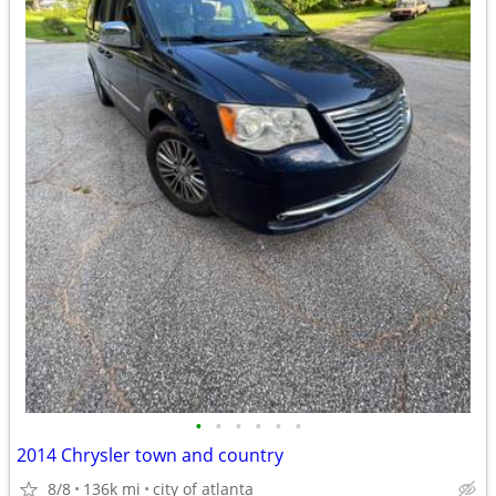
•
•
•
•
•
•
2014 Chrysler town and country
8/8
136k mi
city of atlanta