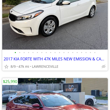
•
•
•
•
•
•
•
•
•
•
•
•
•
•
•
•
•
•
•
2017 KIA FORTE WITH 47K MILES NEW EMISSION & CARFAX IN HAND
8/9
47k mi
LAWRENCEVILLE
$25,990