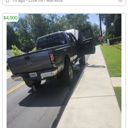
1h ago
220k mi
Marietta
$4,000