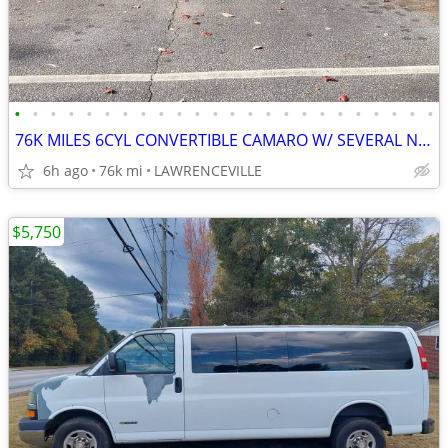
•
•
•
•
•
•
•
•
•
•
•
•
•
•
•
•
•
•
•
•
•
•
•
•
76K MILES 6CYL CONVERTIBLE CAMARO W/ SEVERAL NEW PARTS,TOP,&PAINT JOB
6h ago
76k mi
LAWRENCEVILLE
$5,750