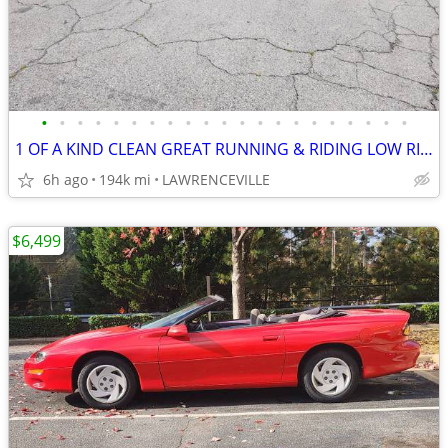
•
•
•
•
•
•
•
•
•
•
•
•
•
•
•
•
•
•
•
•
•
1 OF A KIND CLEAN GREAT RUNNING & RIDING LOW RIDER LEXUS GS 400
6h ago
194k mi
LAWRENCEVILLE
$6,499