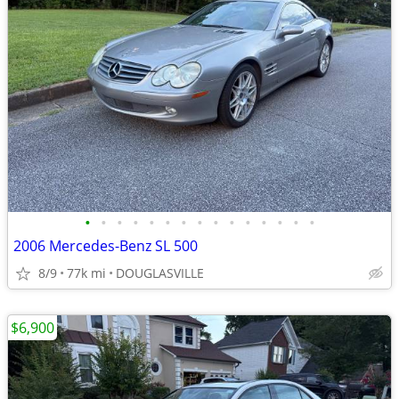
•
•
•
•
•
•
•
•
•
•
•
•
•
•
•
2006 Mercedes-Benz SL 500
8/9
77k mi
DOUGLASVILLE
$6,900