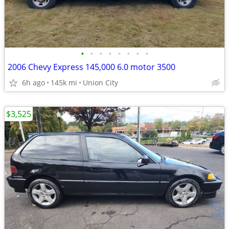
•
•
•
•
•
•
•
•
2006 Chevy Express 145,000 6.0 motor 3500
6h ago
145k mi
Union City
$3,525