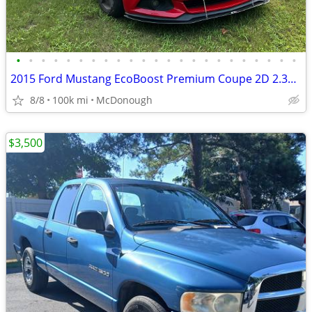
•
•
•
•
•
•
•
•
•
•
•
•
•
•
•
•
•
•
•
•
•
•
•
2015 Ford Mustang EcoBoost Premium Coupe 2D 2.3L Turbo
8/8
100k mi
McDonough
$3,500