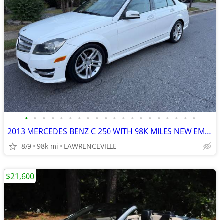
•
•
•
•
•
•
•
•
•
•
•
•
•
•
•
•
•
•
•
•
2013 MERCEDES BENZ C 250 WITH 98K MILES NEW EMISSIONS & CARFAX IN HAND
8/9
98k mi
LAWRENCEVILLE
$21,600