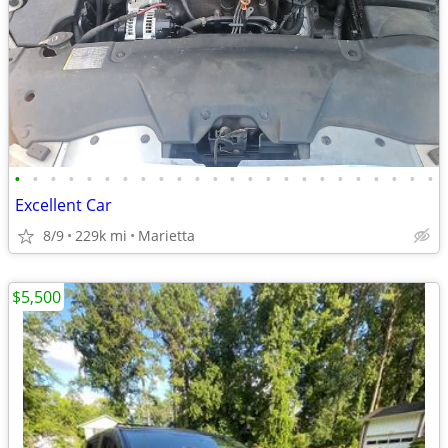
•
•
•
•
•
•
•
•
•
•
•
•
•
•
•
•
•
•
•
•
•
•
•
•
Excellent Car
8/9
229k mi
Marietta
$5,500