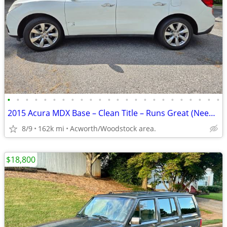
•
•
•
•
•
•
•
•
•
•
•
•
•
•
•
•
•
•
•
•
•
•
•
•
2015 Acura MDX Base – Clean Title – Runs Great (Needs Body Work
8/9
162k mi
Acworth/Woodstock area.
$18,800