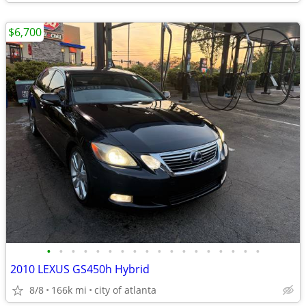
$6,700
•
•
•
•
•
•
•
•
•
•
•
•
•
•
•
•
•
•
2010 LEXUS GS450h Hybrid
8/8
166k mi
city of atlanta