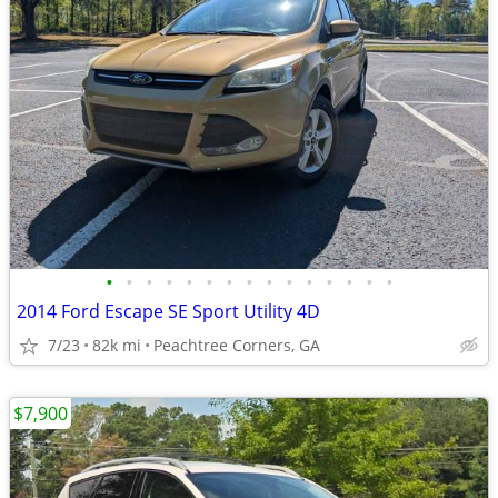
•
•
•
•
•
•
•
•
•
•
•
•
•
•
•
2014 Ford Escape SE Sport Utility 4D
7/23
82k mi
Peachtree Corners, GA
$7,900