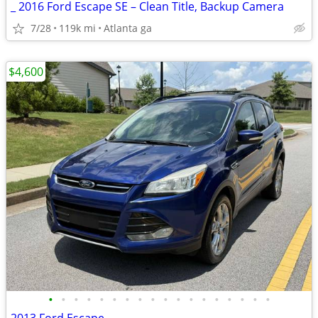
_ 2016 Ford Escape SE – Clean Title, Backup Camera
7/28
119k mi
Atlanta ga
$4,600
•
•
•
•
•
•
•
•
•
•
•
•
•
•
•
•
•
•