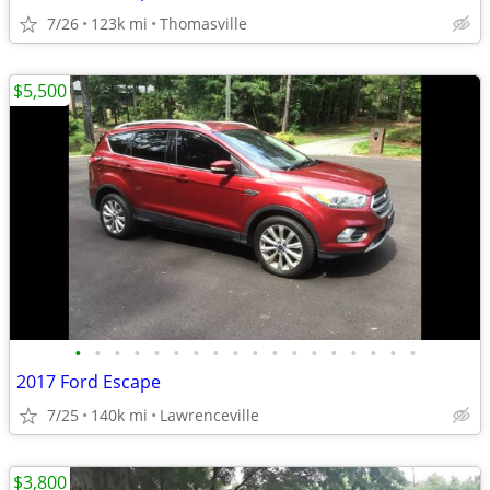
7/26
123k mi
Thomasville
$5,500
•
•
•
•
•
•
•
•
•
•
•
•
•
•
•
•
•
•
2017 Ford Escape
7/25
140k mi
Lawrenceville
$3,800