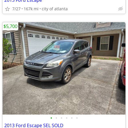
2013 Ford Escape
7/27
167k mi
city of atlanta
$5,700
•
•
•
•
•
•
2013 Ford Escape SEL SOLD