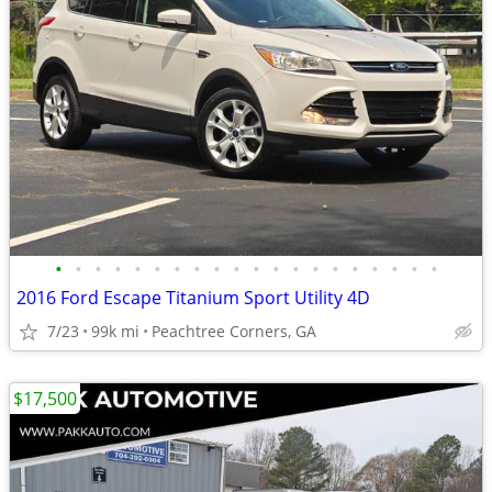
•
•
•
•
•
•
•
•
•
•
•
•
•
•
•
•
•
•
•
•
2016 Ford Escape Titanium Sport Utility 4D
7/23
99k mi
Peachtree Corners, GA
$17,500