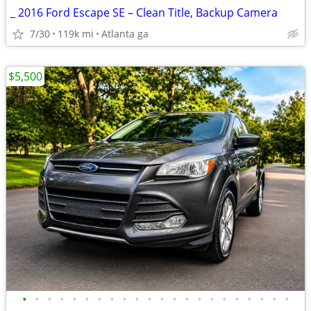
_ 2016 Ford Escape SE – Clean Title, Backup Camera
7/30
119k mi
Atlanta ga
$5,500
•
•
•
•
•
•
•
•
•
•
•
•
•
•
•
•
•
•
•
•
•
•