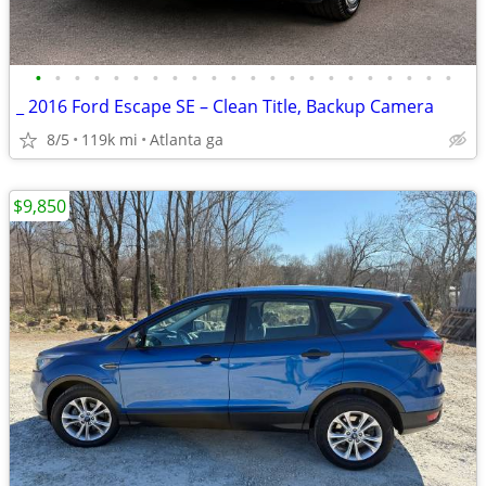
•
•
•
•
•
•
•
•
•
•
•
•
•
•
•
•
•
•
•
•
•
•
_ 2016 Ford Escape SE – Clean Title, Backup Camera
8/5
119k mi
Atlanta ga
$9,850