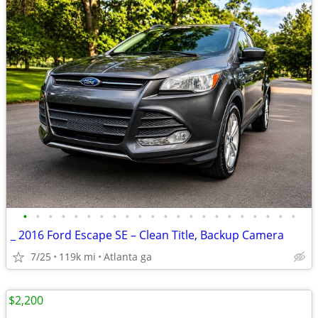
•
•
•
•
•
•
•
•
•
•
•
•
•
•
•
•
•
•
•
•
•
•
_ 2016 Ford Escape SE – Clean Title, Backup Camera
7/25
119k mi
Atlanta ga
$2,200