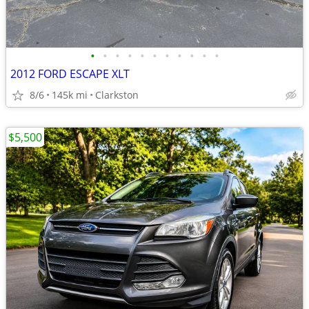
•
•
•
•
•
•
•
•
•
•
•
2012 FORD ESCAPE XLT
8/6
145k mi
Clarkston
$5,500