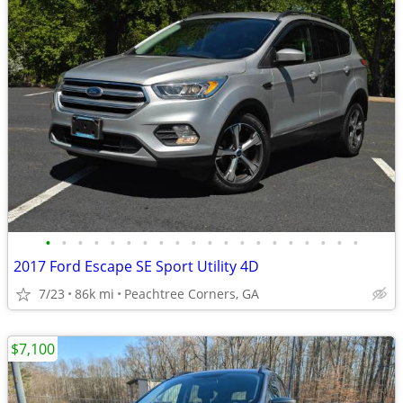
•
•
•
•
•
•
•
•
•
•
•
•
•
•
•
•
•
•
•
•
2017 Ford Escape SE Sport Utility 4D
7/23
86k mi
Peachtree Corners, GA
$7,100