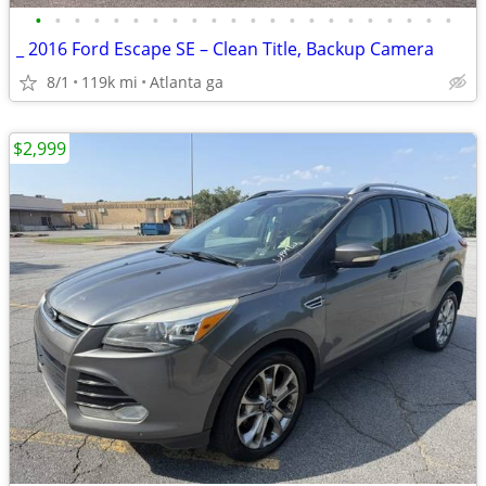
•
•
•
•
•
•
•
•
•
•
•
•
•
•
•
•
•
•
•
•
•
•
_ 2016 Ford Escape SE – Clean Title, Backup Camera
8/1
119k mi
Atlanta ga
$2,999