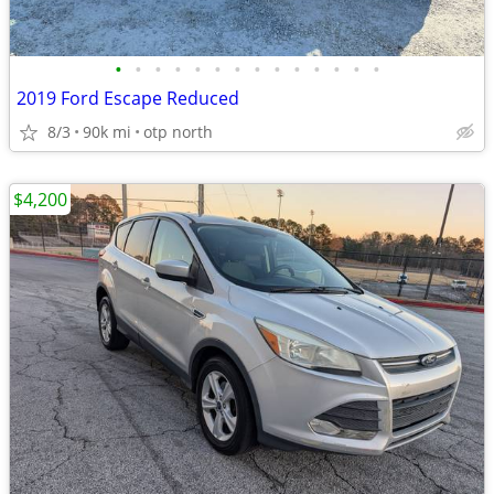
•
•
•
•
•
•
•
•
•
•
•
•
•
•
2019 Ford Escape Reduced
8/3
90k mi
otp north
$4,200