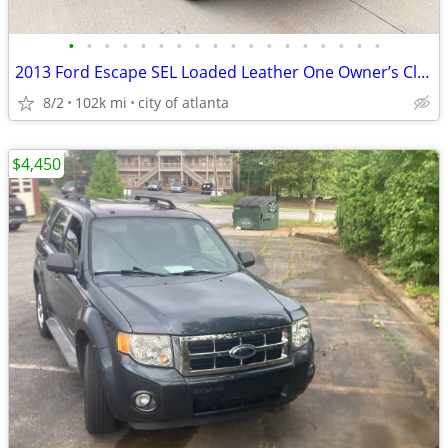
•
•
•
•
•
•
•
•
•
•
•
•
•
•
•
•
•
•
2013 Ford Escape SEL Loaded Leather One Owner’s Clean Carfax
8/2
102k mi
city of atlanta
$4,450