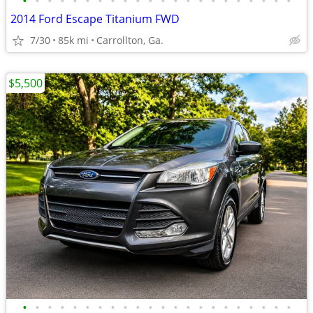
•
•
•
•
•
•
•
•
•
•
•
•
•
•
•
•
•
•
•
•
•
•
2014 Ford Escape Titanium FWD
7/30
85k mi
Carrollton, Ga.
$5,500
•
•
•
•
•
•
•
•
•
•
•
•
•
•
•
•
•
•
•
•
•
•