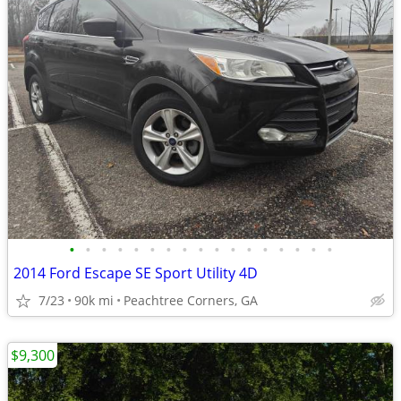
•
•
•
•
•
•
•
•
•
•
•
•
•
•
•
•
•
2014 Ford Escape SE Sport Utility 4D
7/23
90k mi
Peachtree Corners, GA
$9,300