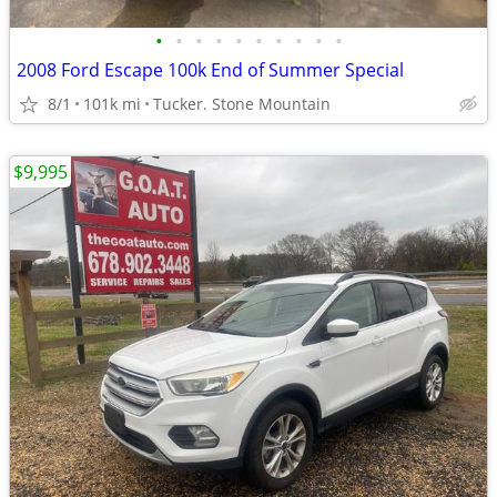
•
•
•
•
•
•
•
•
•
•
2008 Ford Escape 100k End of Summer Special
8/1
101k mi
Tucker. Stone Mountain
$9,995