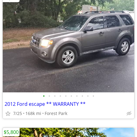
•
•
•
•
•
•
•
•
•
•
2012 Ford escape ** WARRANTY **
7/25
168k mi
Forest Park
$5,800