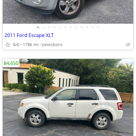
•
•
•
•
•
•
•
•
•
•
•
•
2011 Ford Escape XLT
8/6
178k mi
Jonesboro
$4,650