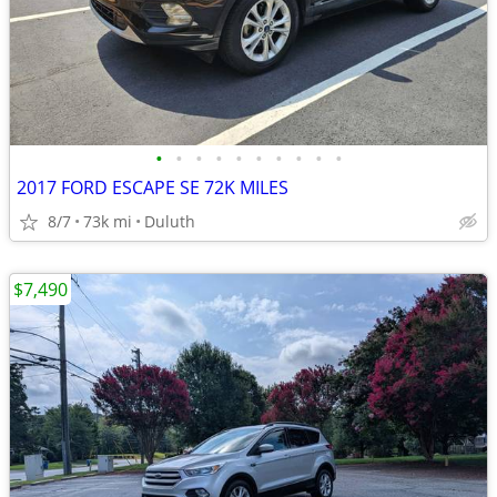
•
•
•
•
•
•
•
•
•
•
2017 FORD ESCAPE SE 72K MILES
8/7
73k mi
Duluth
$7,490