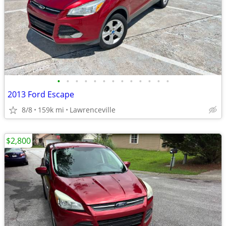
•
•
•
•
•
•
•
•
•
•
•
•
•
2013 Ford Escape
8/8
159k mi
Lawrenceville
$2,800