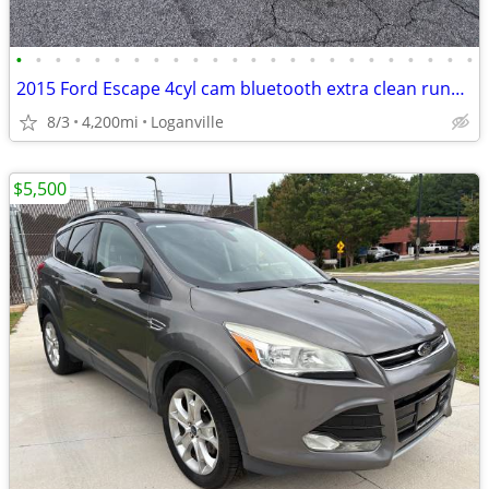
•
•
•
•
•
•
•
•
•
•
•
•
•
•
•
•
•
•
•
•
•
•
•
•
2015 Ford Escape 4cyl cam bluetooth extra clean runs great gas saver
8/3
4,200mi
Loganville
$5,500