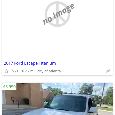
no image
2017 Ford Escape Titanium
7/21
104k mi
city of atlanta
$3,950