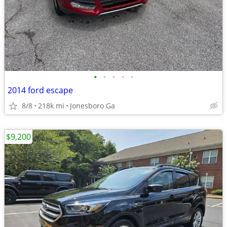
•
•
•
•
•
2014 ford escape
8/8
218k mi
Jonesboro Ga
$9,200