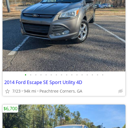
•
•
•
•
•
•
•
•
•
•
•
•
•
•
•
•
2014 Ford Escape SE Sport Utility 4D
7/23
94k mi
Peachtree Corners, GA
$6,700