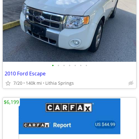
•
•
•
•
•
•
•
2010 Ford Escape
7/20
140k mi
Lithia Springs
$6,199