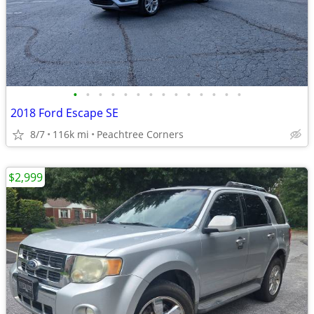
•
•
•
•
•
•
•
•
•
•
•
•
•
•
2018 Ford Escape SE
8/7
116k mi
Peachtree Corners
$2,999