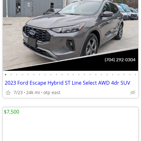
•
•
•
•
•
•
•
•
•
•
•
•
•
•
•
•
•
•
•
•
•
•
•
•
2023 Ford Escape Hybrid ST Line Select AWD 4dr SUV
7/23
24k mi
otp east
$7,500