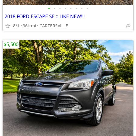
•
•
•
•
•
•
•
•
2018 FORD ESCAPE SE :: LIKE NEW!!!
8/1
96k mi
CARTERSVILLE
$5,500