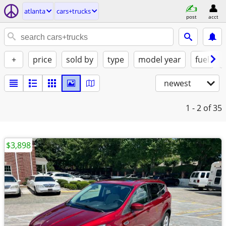
atlanta
cars+trucks
post
acct
+
price
sold by
type
model year
fuel
newest
1 - 2
of 35
$3,898