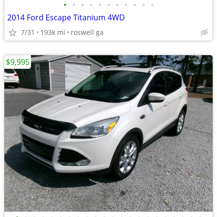
•
•
•
•
•
•
•
•
•
•
•
2014 Ford Escape Titanium 4WD
7/31
193k mi
roswell ga
$9,995