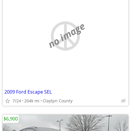
no image
2009 Ford Escape SEL
7/24
204k mi
Claytpn County
$6,900