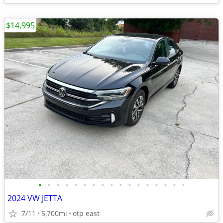
$14,995
•
•
•
•
•
•
•
•
•
•
•
•
•
•
•
•
•
2024 VW JETTA
7/11
5,700mi
otp east