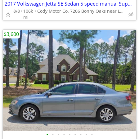
2017 Volkswagen Jetta SE Sedan 5 speed manual Super Nice!
8/8
106k
Cody Motor Co. 7206 Bonny Oaks near Lee Hwy. codymotorco.com
mi
$3,600
•
•
•
•
•
•
•
•
•