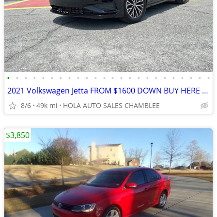
•
•
•
•
•
•
•
•
•
•
•
•
•
•
•
•
•
•
•
•
•
•
•
•
2021 Volkswagen Jetta FROM $1600 DOWN BUY HERE PAY HERE NO CREDIT NO P
8/6
49k mi
HOLA AUTO SALES CHAMBLEE
$3,850