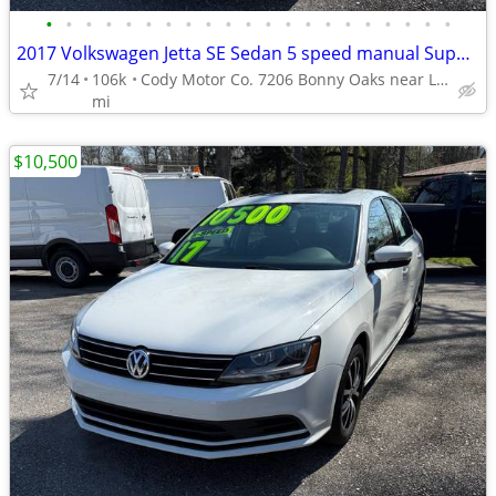
•
•
•
•
•
•
•
•
•
•
•
•
•
•
•
•
•
•
•
•
•
2017 Volkswagen Jetta SE Sedan 5 speed manual Super Nice!
7/14
106k
Cody Motor Co. 7206 Bonny Oaks near Lee Hwy. codymotorco.com
mi
$10,500