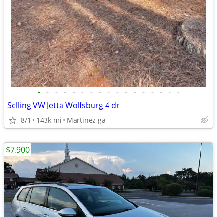
•
•
•
•
•
•
•
•
•
•
•
•
•
•
•
•
•
Selling VW Jetta Wolfsburg 4 dr
8/1
143k mi
Martinez ga
$7,900