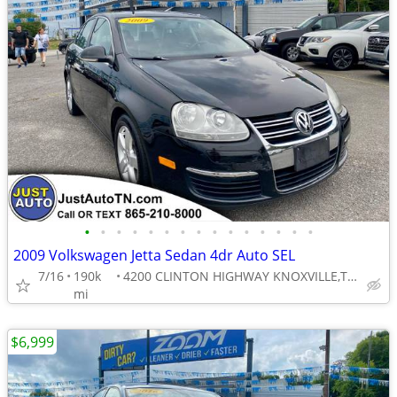
•
•
•
•
•
•
•
•
•
•
•
•
•
•
•
2009 Volkswagen Jetta Sedan 4dr Auto SEL
7/16
190k
4200 CLINTON HIGHWAY KNOXVILLE,TN 37912
mi
$6,999