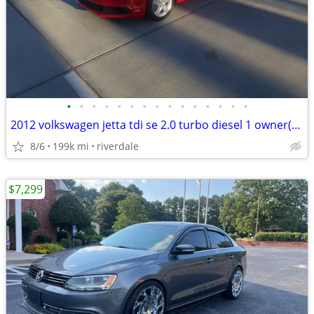
•
•
•
•
•
•
•
•
•
•
•
•
•
•
•
2012 volkswagen jetta tdi se 2.0 turbo diesel 1 owner(199K)hwy mi xxxx
8/6
199k mi
riverdale
$7,299