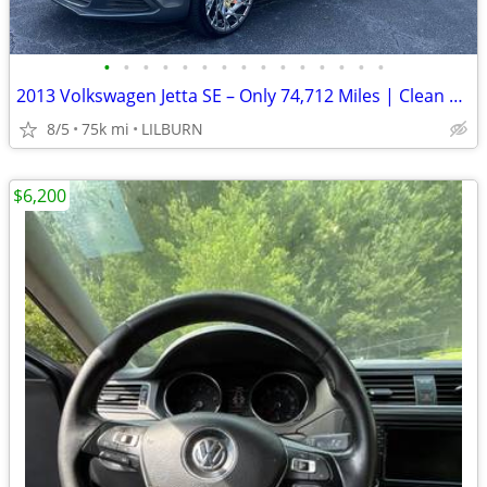
•
•
•
•
•
•
•
•
•
•
•
•
•
•
•
2013 Volkswagen Jetta SE – Only 74,712 Miles | Clean Title
8/5
75k mi
LILBURN
$6,200