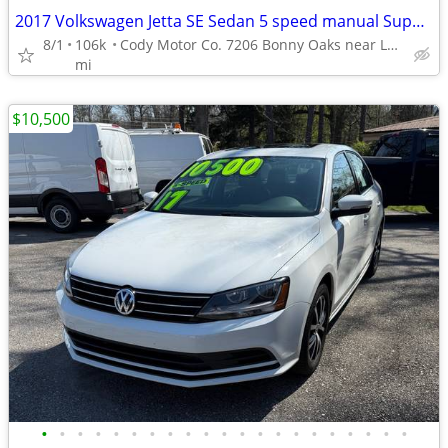
2017 Volkswagen Jetta SE Sedan 5 speed manual Super Nice!
8/1
106k
Cody Motor Co. 7206 Bonny Oaks near Lee Hwy. codymotorco.com
mi
$10,500
•
•
•
•
•
•
•
•
•
•
•
•
•
•
•
•
•
•
•
•
•