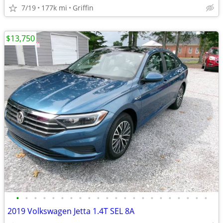
7/19
177k mi
Griffin
$13,750
•
•
•
•
•
•
•
•
•
•
•
•
•
•
•
•
•
•
•
•
•
•
2019 Volkswagen Jetta 1.4T SEL 8A