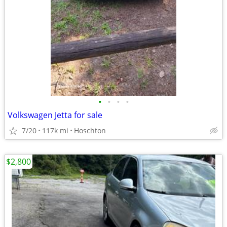
•
•
•
•
Volkswagen Jetta for sale
7/20
117k mi
Hoschton
$2,800