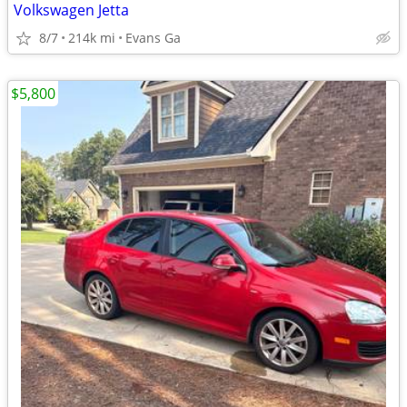
Volkswagen Jetta
8/7
214k mi
Evans Ga
$5,800