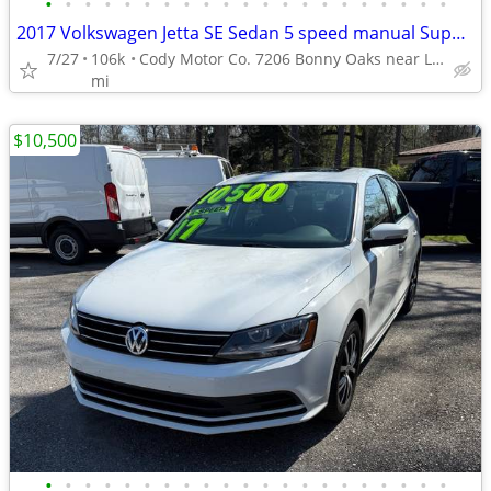
•
•
•
•
•
•
•
•
•
•
•
•
•
•
•
•
•
•
•
•
•
2017 Volkswagen Jetta SE Sedan 5 speed manual Super Nice!
7/27
106k
Cody Motor Co. 7206 Bonny Oaks near Lee Hwy. codymotorco.com
mi
$10,500
•
•
•
•
•
•
•
•
•
•
•
•
•
•
•
•
•
•
•
•
•