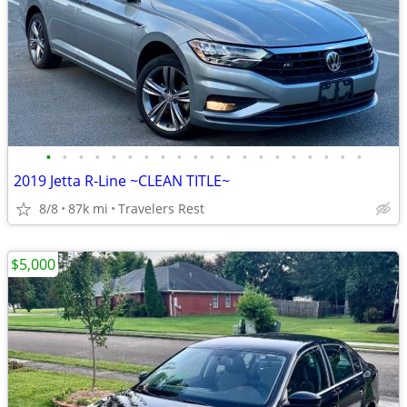
•
•
•
•
•
•
•
•
•
•
•
•
•
•
•
•
•
•
•
•
2019 Jetta R-Line ~CLEAN TITLE~
8/8
87k mi
Travelers Rest
$5,000