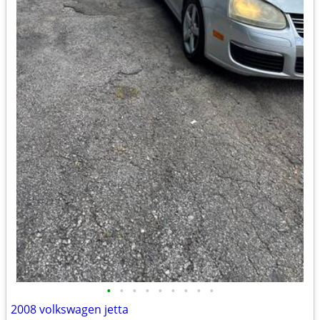
•
•
•
•
•
•
•
•
•
2008 volkswagen jetta