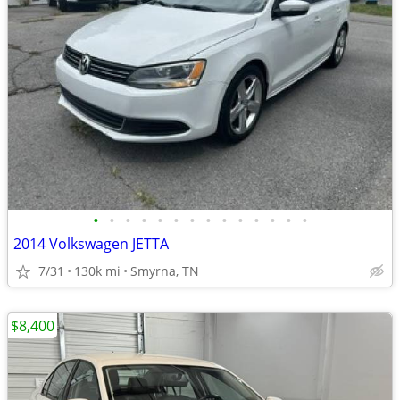
•
•
•
•
•
•
•
•
•
•
•
•
•
•
2014 Volkswagen JETTA
7/31
130k mi
Smyrna, TN
$8,400