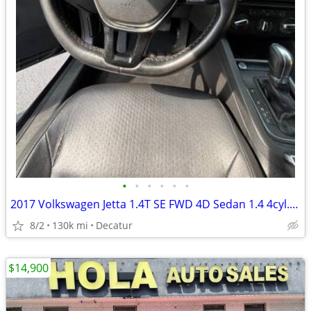
•
•
•
•
•
•
2017 Volkswagen Jetta 1.4T SE FWD 4D Sedan 1.4 4cyl. Gasoline
8/2
130k mi
Decatur
$14,900