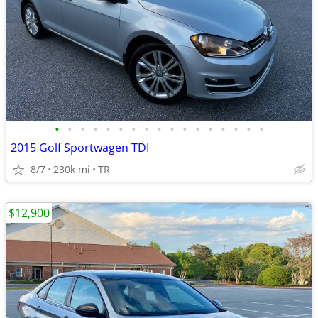
•
•
•
•
•
•
•
•
•
•
•
•
•
•
•
•
•
2015 Golf Sportwagen TDI
8/7
230k mi
TR
$12,900