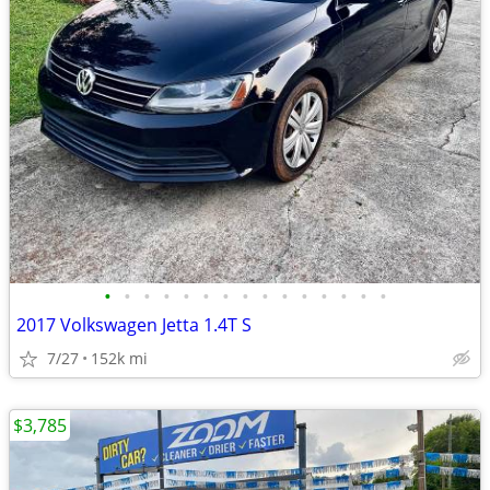
•
•
•
•
•
•
•
•
•
•
•
•
•
•
•
2017 Volkswagen Jetta 1.4T S
7/27
152k mi
$3,785