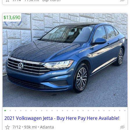
$13,690
•
•
•
•
•
•
•
•
•
•
•
•
•
•
•
•
•
•
•
•
•
•
•
•
2021 Volkswagen Jetta - Buy Here Pay Here Available!
7/12
93k mi
Atlanta