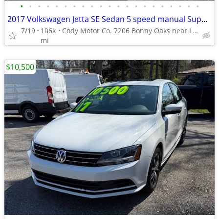
•
•
•
•
•
•
•
•
•
•
•
•
•
•
•
•
•
•
•
•
•
2017 Volkswagen Jetta SE Sedan 5 speed manual Super Nice!
7/19
106k
Cody Motor Co. 7206 Bonny Oaks near Lee Hwy. codymotorco.com
mi
$10,500