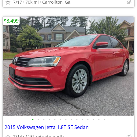
7/17
70k mi
Carrollton, Ga.
$8,499
•
•
•
•
•
•
•
•
•
•
•
•
•
•
2015 Volkswagen jetta 1.8T SE Sedan
7/14
115k mi
otp north