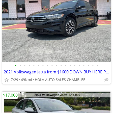
•
•
•
•
•
•
•
•
•
•
•
•
•
•
•
•
•
•
•
2021 Volkswagen Jetta from $1600 DOWN BUY HERE PAY HERE YOUR JOB IS YO
7/29
49k mi
HOLA AUTO SALES CHAMBLEE
$17,000