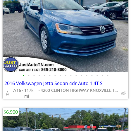
•
•
•
•
•
•
•
•
•
•
•
•
•
•
•
•
•
2016 Volkswagen Jetta Sedan 4dr Auto 1.4T S
7/16
117k
4200 CLINTON HIGHWAY KNOXVILLE,TN 37912
mi
$6,900