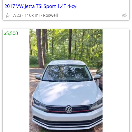
2017 VW Jetta TSI Sport 1.4T 4-cyl
7/23
110k mi
Roswell
$5,500