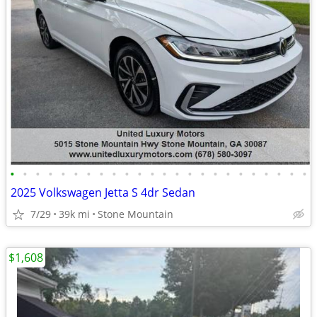
•
•
•
•
•
•
•
•
•
•
•
•
•
•
•
•
•
•
•
•
•
•
•
•
2025 Volkswagen Jetta S 4dr Sedan
7/29
39k mi
Stone Mountain
$1,608