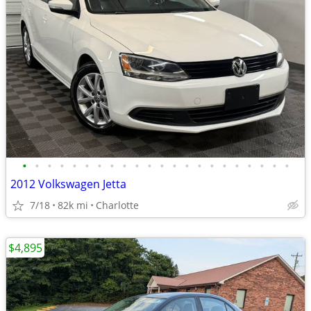
•
•
•
•
•
•
•
•
•
•
•
•
•
•
•
•
•
•
•
•
•
•
2012 Volkswagen Jetta
7/18
82k mi
Charlotte
$4,895