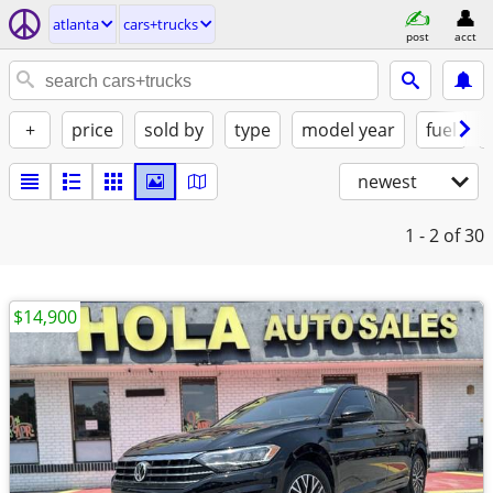
atlanta
cars+trucks
post
acct
+
price
sold by
type
model year
fuel
newest
1 - 2
of 30
$14,900