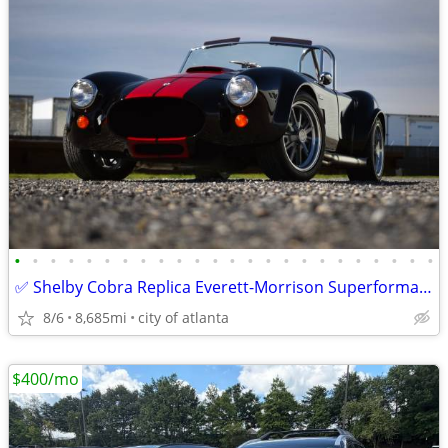
•
•
•
•
•
•
•
•
•
•
•
•
•
•
•
•
•
•
•
•
•
•
•
•
✅ Shelby Cobra Replica Everett-Morrison Superformance Backdraft Racing
8/6
8,685mi
city of atlanta
$400/mo