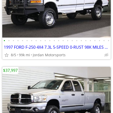
•
•
•
•
•
•
•
•
•
•
•
•
•
•
•
•
•
•
•
•
•
•
•
•
1997 FORD F-250 4X4 7.3L 5-SPEED 0-RUST 98K MILES F250 F350 1996 1995
8/5
99k mi
Jordan Motorsports
$37,997