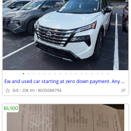
•
•
•
•
•
•
•
•
•
•
•
•
•
•
•
•
•
Ew and used car starting at zero down payment. Any credit accepted
8/6
20k mi
8035088794
$6,900