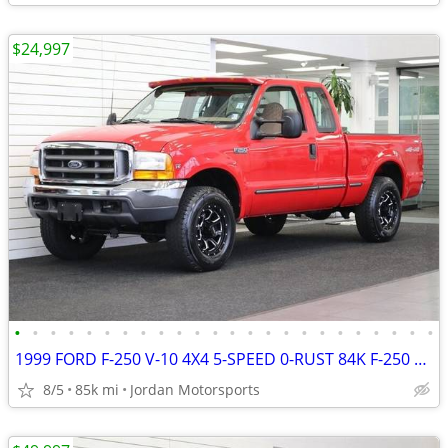
$24,997
•
•
•
•
•
•
•
•
•
•
•
•
•
•
•
•
•
•
•
•
•
•
•
•
1999 FORD F-250 V-10 4X4 5-SPEED 0-RUST 84K F-250 F350 2000 2001 2002
8/5
85k mi
Jordan Motorsports