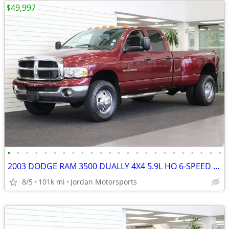
$49,997
•
•
•
•
•
•
•
•
•
•
•
•
•
•
•
•
•
•
•
•
•
•
•
•
2003 DODGE RAM 3500 DUALLY 4X4 5.9L HO 6-SPEED 1-OWNER 2004 2005 2006
8/5
101k mi
Jordan Motorsports