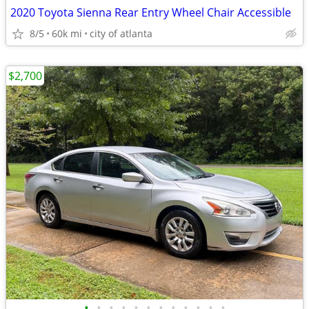
2020 Toyota Sienna Rear Entry Wheel Chair Accessible
8/5
60k mi
city of atlanta
$2,700
•
•
•
•
•
•
•
•
•
•
•
•