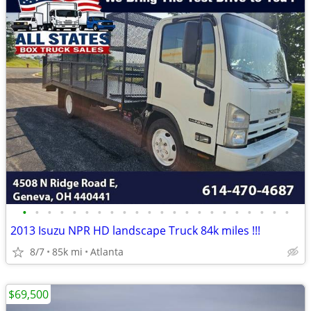
•
•
•
•
•
•
•
•
•
•
•
•
•
•
•
•
•
•
•
•
•
•
2013 Isuzu NPR HD landscape Truck 84k miles !!!
8/7
85k mi
Atlanta
$69,500