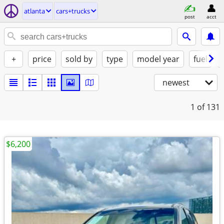
atlanta
cars+trucks
post
acct
+
price
sold by
type
model year
fuel
newest
1
of 131
$6,200