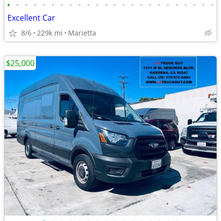
•
•
•
•
•
•
•
•
•
•
•
•
•
•
•
•
•
•
•
•
•
•
•
•
Excellent Car
8/6
229k mi
Marietta
$25,000