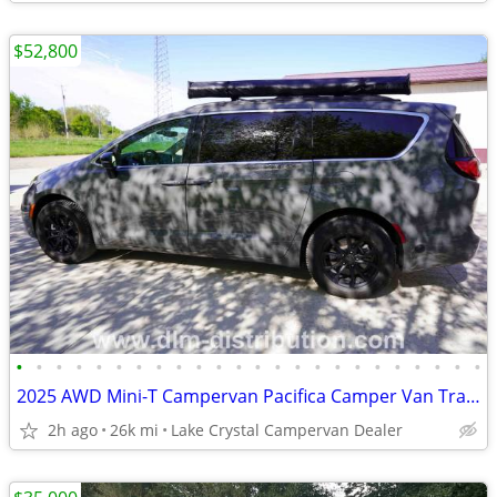
$52,800
•
•
•
•
•
•
•
•
•
•
•
•
•
•
•
•
•
•
•
•
•
•
•
•
2025 AWD Mini-T Campervan Pacifica Camper Van Travel RV
2h ago
26k mi
Lake Crystal Campervan Dealer