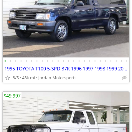
•
•
•
•
•
•
•
•
•
•
•
•
•
•
•
•
•
•
•
•
•
•
•
•
1995 TOYOTA T100 5-SPD 37K 1996 1997 1998 1999 2000 2001 tundra tacoma
8/5
43k mi
Jordan Motorsports
$49,997