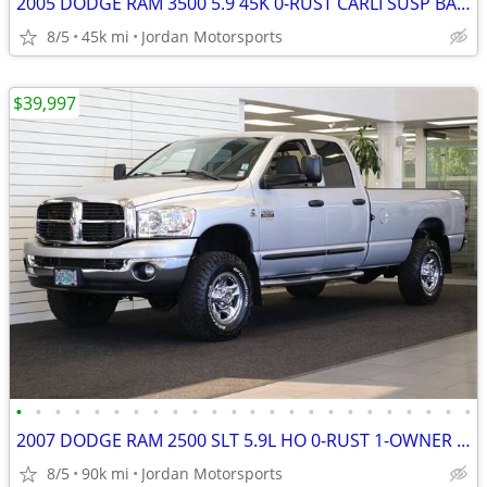
2005 DODGE RAM 3500 5.9 45K 0-RUST CARLI SUSP BANKS PKG 2500 2006 2007
8/5
45k mi
Jordan Motorsports
$39,997
•
•
•
•
•
•
•
•
•
•
•
•
•
•
•
•
•
•
•
•
•
•
•
•
2007 DODGE RAM 2500 SLT 5.9L HO 0-RUST 1-OWNER 89K 3500 2006 2005 2004
8/5
90k mi
Jordan Motorsports