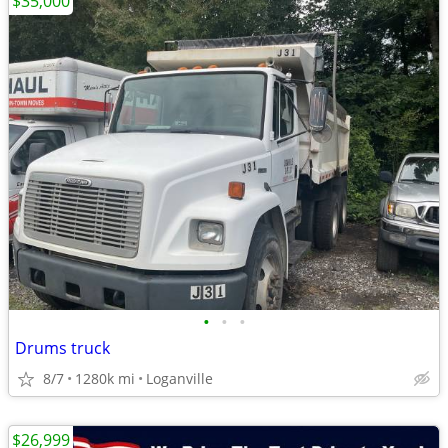
$35,000
•
•
•
Drums truck
8/7
1280k mi
Loganville
$26,999