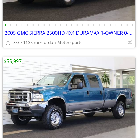
•
•
•
•
•
•
•
•
•
•
•
•
•
•
•
•
•
•
•
•
•
•
•
•
2005 GMC SIERRA 2500HD 4X4 DURAMAX 1-OWNER 0-RUST silverado 2006 2004
8/5
113k mi
Jordan Motorsports
$55,997