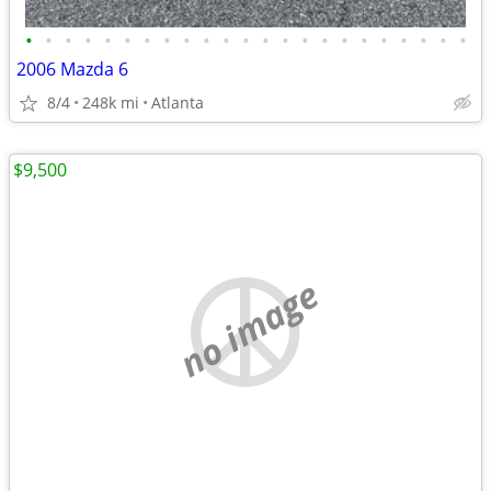
•
•
•
•
•
•
•
•
•
•
•
•
•
•
•
•
•
•
•
•
•
•
•
2006 Mazda 6
8/4
248k mi
Atlanta
$9,500
no image