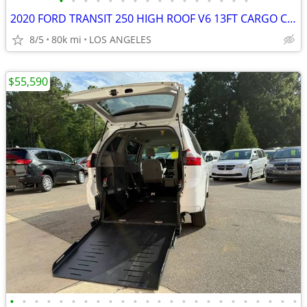
•
•
•
•
•
•
•
•
•
•
•
•
•
•
•
•
2020 FORD TRANSIT 250 HIGH ROOF V6 13FT CARGO CAMPER VAN 80K MILES
8/5
80k mi
LOS ANGELES
$55,590
•
•
•
•
•
•
•
•
•
•
•
•
•
•
•
•
•
•
•
•
•
•
•
•