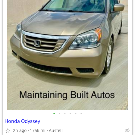
•
•
•
•
•
•
Honda Odyssey
2h ago
175k mi
Austell