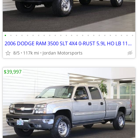
•
•
•
•
•
•
•
•
•
•
•
•
•
•
•
•
•
•
•
•
•
•
•
•
2006 DODGE RAM 3500 SLT 4X4 0-RUST 5.9L HO LB 117K 2500 2007 2005 2004
8/5
117k mi
Jordan Motorsports
$39,997