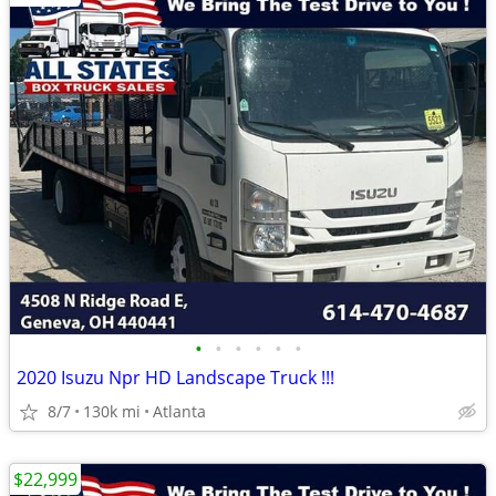
•
•
•
•
•
•
2020 Isuzu Npr HD Landscape Truck !!!
8/7
130k mi
Atlanta
$22,999