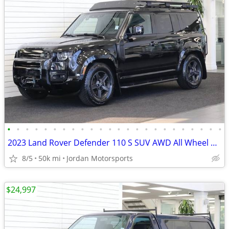
•
•
•
•
•
•
•
•
•
•
•
•
•
•
•
•
•
•
•
•
•
•
•
•
2023 Land Rover Defender 110 S SUV AWD All Wheel Drive
8/5
50k mi
Jordan Motorsports
$24,997