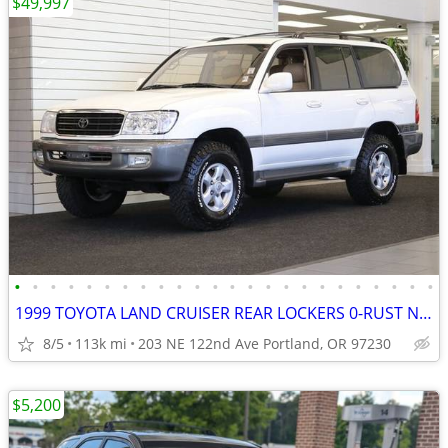
$49,997
•
•
•
•
•
•
•
•
•
•
•
•
•
•
•
•
•
•
•
•
•
•
•
•
1999 TOYOTA LAND CRUISER REAR LOCKERS 0-RUST NEW TB OME LIFT 2000 2001
8/5
113k mi
203 NE 122nd Ave Portland, OR 97230
$5,200