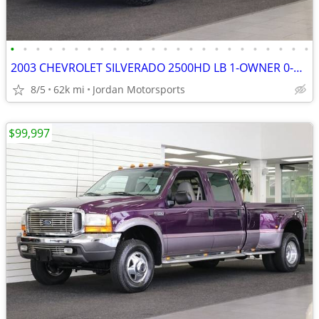
•
•
•
•
•
•
•
•
•
•
•
•
•
•
•
•
•
•
•
•
•
•
•
•
2003 CHEVROLET SILVERADO 2500HD LB 1-OWNER 0-RUST 8.1L 2004 2005 2006
8/5
62k mi
Jordan Motorsports
$99,997