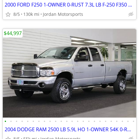
2000 FORD F250 1-OWNER 0-RUST 7.3L LB F-250 F350 1999 2001 2002 2003
8/5
130k mi
Jordan Motorsports
$44,997
•
•
•
•
•
•
•
•
•
•
•
•
•
•
•
•
•
•
•
•
•
•
•
•
2004 DODGE RAM 2500 LB 5.9L HO 1-OWNER 54K 0-RUST 3500 2005 2006 2007
8/5
55k mi
Jordan Motorsports