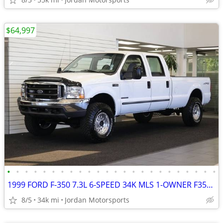
$64,997
•
•
•
•
•
•
•
•
•
•
•
•
•
•
•
•
•
•
•
•
•
•
•
•
1999 FORD F-350 7.3L 6-SPEED 34K MLS 1-OWNER F350 F250 2000 2001 2002
8/5
34k mi
Jordan Motorsports