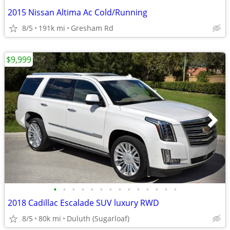
2015 Nissan Altima Ac Cold/Running
8/5
191k mi
Gresham Rd
$9,999
•
•
•
•
•
•
•
•
•
•
•
•
•
•
2018 Cadillac Escalade SUV luxury RWD
8/5
80k mi
Duluth (Sugarloaf)