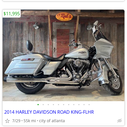
$11,995
•
•
•
•
•
•
•
•
•
•
•
2014 HARLEY DAVIDSON ROAD KING-FLHR
7/29
55k mi
city of atlanta