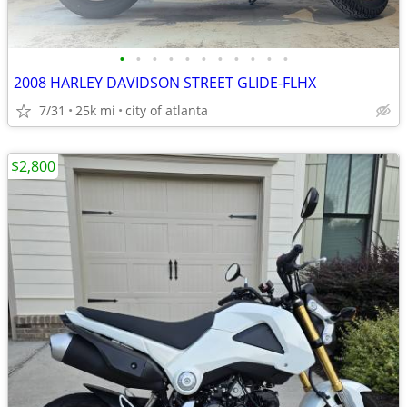
•
•
•
•
•
•
•
•
•
•
•
2008 HARLEY DAVIDSON STREET GLIDE-FLHX
7/31
25k mi
city of atlanta
$2,800