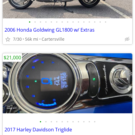
•
•
•
•
•
•
•
•
•
•
•
•
•
•
•
2006 Honda Goldwing GL1800 w/ Extras
7/30
56k mi
Cartersville
$21,000
•
•
•
•
•
•
•
•
•
•
•
2017 Harley Davidson Triglide