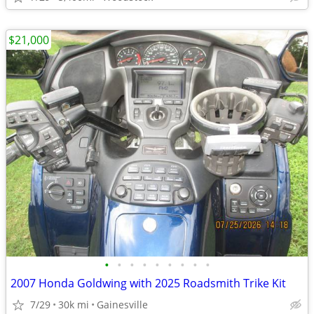
$21,000
•
•
•
•
•
•
•
•
•
2007 Honda Goldwing with 2025 Roadsmith Trike Kit
7/29
30k mi
Gainesville