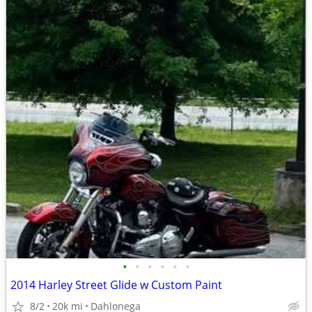
•
•
•
•
•
•
2014 Harley Street Glide w Custom Paint
8/2
20k mi
Dahlonega