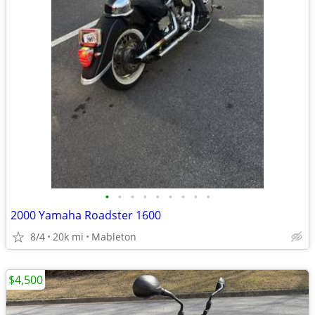
•
•
•
•
•
•
•
•
•
2000 Yamaha Roadster 1600
8/4
20k mi
Mableton
$4,500