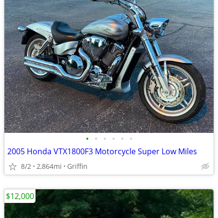
•
•
•
•
•
•
2005 Honda VTX1800F3 Motorcycle Super Low Miles
8/2
2,864mi
Griffin
$12,000