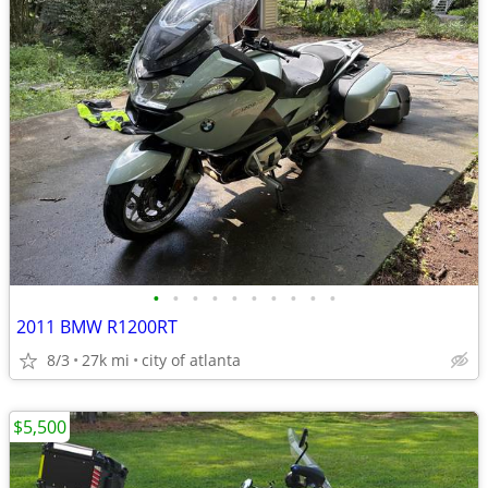
•
•
•
•
•
•
•
•
•
•
2011 BMW R1200RT
8/3
27k mi
city of atlanta
$5,500