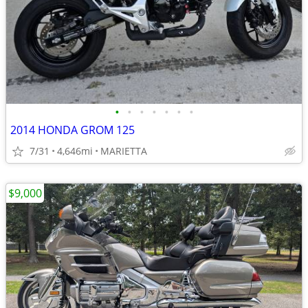
•
•
•
•
•
•
•
2014 HONDA GROM 125
7/31
4,646mi
MARIETTA
$9,000