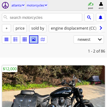
atlanta
motorcycles
post
acct
+
price
sold by
engine displacement (CC)
st
newest
1 - 2
of 86
$12,000