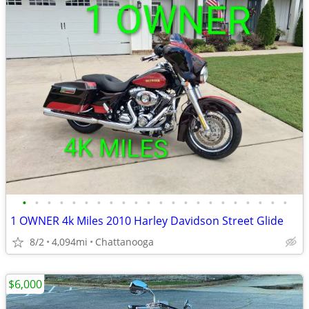
•
•
•
•
•
•
•
•
•
•
•
•
•
•
•
•
•
•
•
•
•
•
1 OWNER 4k Miles 2010 Harley Davidson Street Glide
8/2
4,094mi
Chattanooga
$6,000