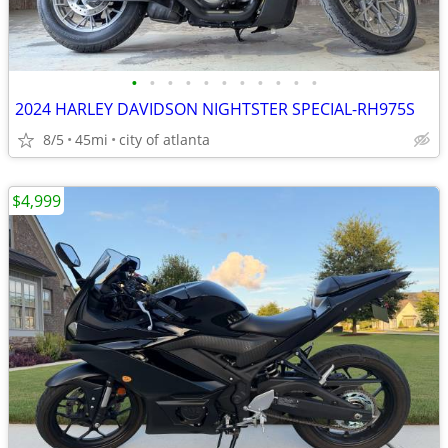
•
•
•
•
•
•
•
•
•
•
•
2024 HARLEY DAVIDSON NIGHTSTER SPECIAL-RH975S
8/5
45mi
city of atlanta
$4,999