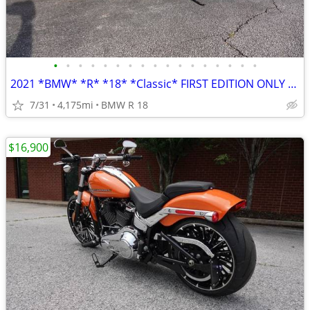
•
•
•
•
•
•
•
•
•
•
•
•
•
•
•
•
•
2021 *BMW* *R* *18* *Classic* FIRST EDITION ONLY 4,100 MILES
7/31
4,175mi
BMW R 18
$16,900