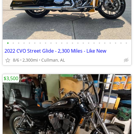
•
•
•
•
•
•
•
•
•
•
•
•
•
•
•
•
•
•
•
•
•
•
•
2022 CVO Street Glide - 2,300 Miles - Like New
8/6
2,300mi
Cullman, AL
$3,500