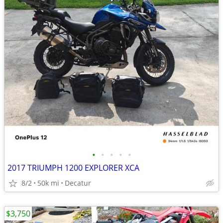
•
•
•
•
•
2017 TRIUMPH 1200 EXPLORER XCA
8/2
50k mi
Decatur
$3,750