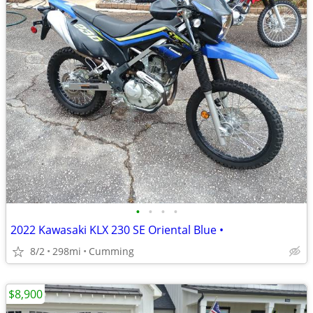
•
•
•
•
2022 Kawasaki KLX 230 SE Oriental Blue •
8/2
298mi
Cumming
$8,900