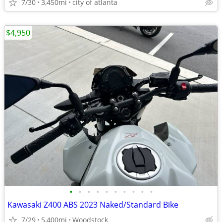
7/30
3,450mi
city of atlanta
$4,950
•
•
•
•
•
•
•
•
•
•
Kawasaki Z400 ABS 2023 Naked/Standard Bike
7/29
5,400mi
Woodstock