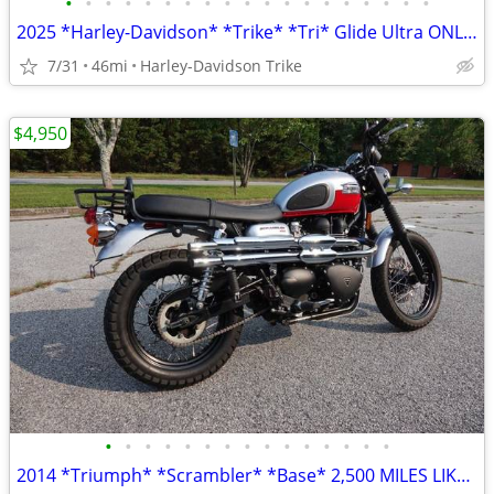
•
•
•
•
•
•
•
•
•
•
•
•
•
•
•
•
•
•
•
2025 *Harley-Davidson* *Trike* *Tri* Glide Ultra ONLY 45 MILES
7/31
46mi
Harley-Davidson Trike
$4,950
•
•
•
•
•
•
•
•
•
•
•
•
•
•
•
2014 *Triumph* *Scrambler* *Base* 2,500 MILES LIKE NEW