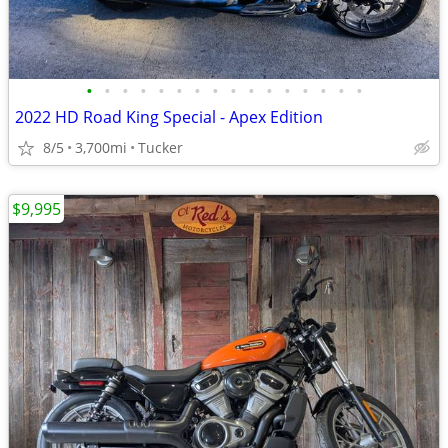
•
•
•
•
•
•
•
•
•
•
•
•
•
•
•
•
2022 HD Road King Special - Apex Edition
8/5
3,700mi
Tucker
$9,995