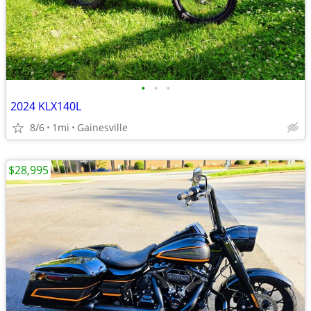
•
•
•
2024 KLX140L
8/6
1mi
Gainesville
$28,995