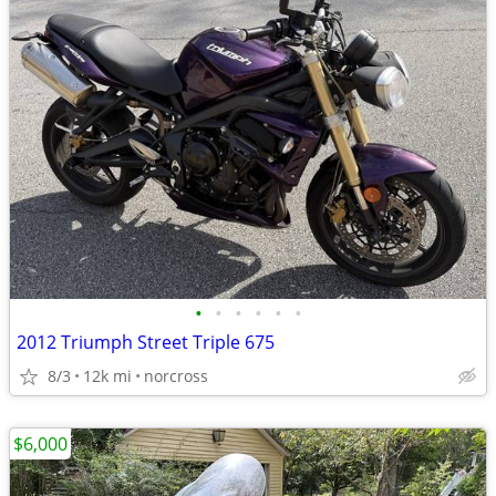
•
•
•
•
•
•
2012 Triumph Street Triple 675
8/3
12k mi
norcross
$6,000