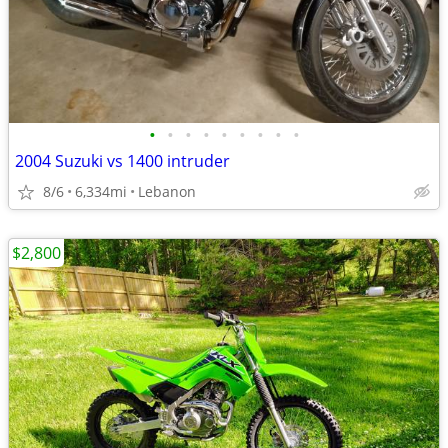
•
•
•
•
•
•
•
•
•
2004 Suzuki vs 1400 intruder
8/6
6,334mi
Lebanon
$2,800