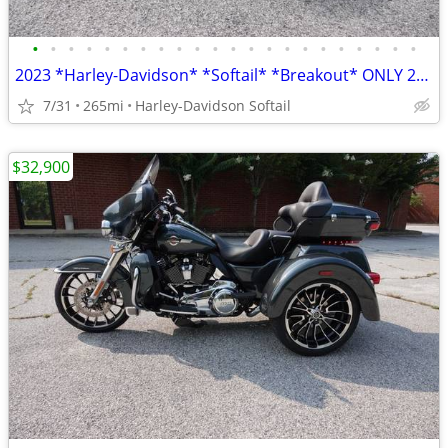
•
•
•
•
•
•
•
•
•
•
•
•
•
•
•
•
•
•
•
•
•
•
2023 *Harley-Davidson* *Softail* *Breakout* ONLY 265 MILES ...NEW
7/31
265mi
Harley-Davidson Softail
$32,900