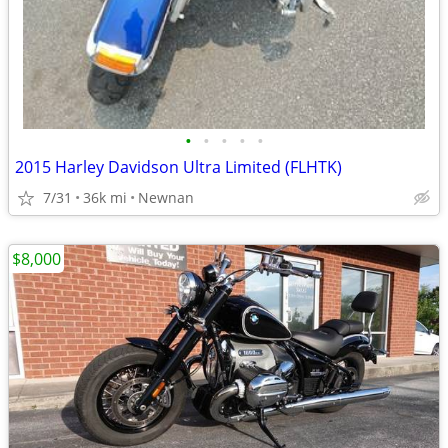
•
•
•
•
•
2015 Harley Davidson Ultra Limited (FLHTK)
7/31
36k mi
Newnan
$8,000