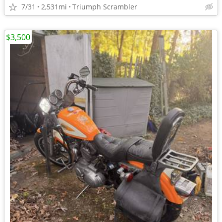
7/31
2,531mi
Triumph Scrambler
$3,500