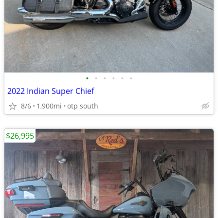
•
•
•
•
•
•
2022 Indian Super Chief
8/6
1,900mi
otp south
$26,995