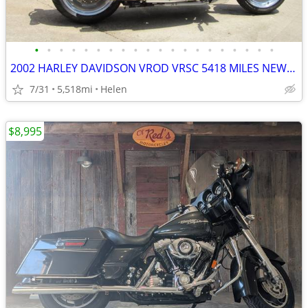
•
•
•
•
•
•
•
•
•
•
•
•
•
•
•
•
•
•
•
•
2002 HARLEY DAVIDSON VROD VRSC 5418 MILES NEW TIRES AND BATTERY
7/31
5,518mi
Helen
$8,995