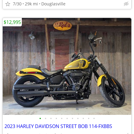
7/30
29k mi
Douglasville
$12,995
•
•
•
•
•
•
•
•
•
•
•
2023 HARLEY DAVIDSON STREET BOB 114-FXBBS