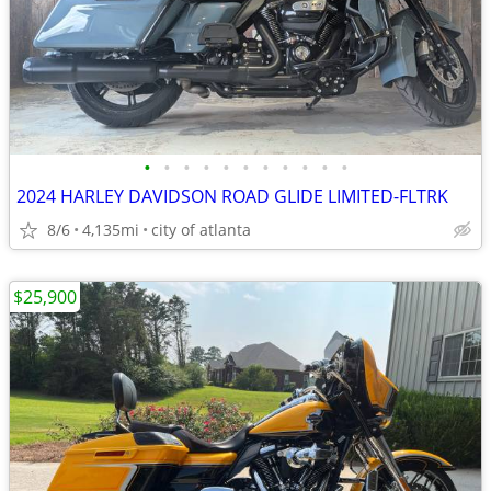
•
•
•
•
•
•
•
•
•
•
•
2024 HARLEY DAVIDSON ROAD GLIDE LIMITED-FLTRK
8/6
4,135mi
city of atlanta
$25,900