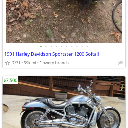
•
•
•
•
•
•
•
•
•
•
1991 Harley Davidson Sportster 1200 Softail
7/31
59k mi
Flowery branch
$7,500