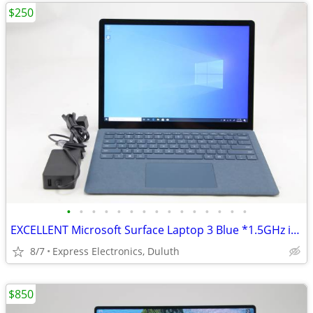
$250
•
•
•
•
•
•
•
•
•
•
•
•
•
•
•
EXCELLENT Microsoft Surface Laptop 3 Blue *1.5GHz i5/8GB/256GB SSD*
8/7
Express Electronics, Duluth
$850