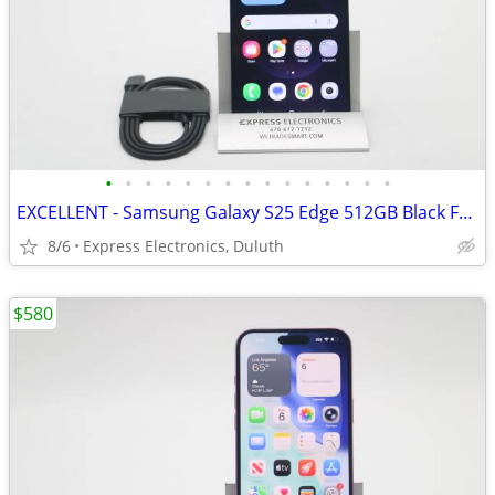
•
•
•
•
•
•
•
•
•
•
•
•
•
•
•
EXCELLENT - Samsung Galaxy S25 Edge 512GB Black FACTORY UNLOCKED
8/6
Express Electronics, Duluth
$580