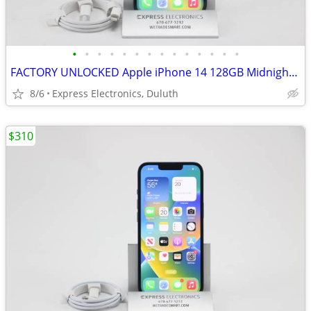
•
•
•
•
•
•
•
•
•
•
•
•
•
•
FACTORY UNLOCKED Apple iPhone 14 128GB Midnight *100% Battery*
8/6
Express Electronics, Duluth
$310