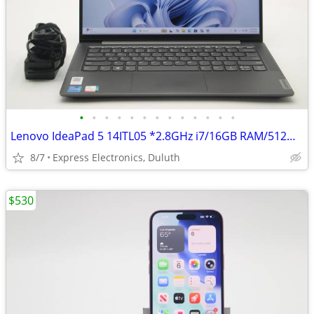
•
•
•
•
•
•
•
•
•
•
•
•
•
Lenovo IdeaPad 5 14ITL05 *2.8GHz i7/16GB RAM/512GB SSD* NEW BATTERY!!!
8/7
Express Electronics, Duluth
$530