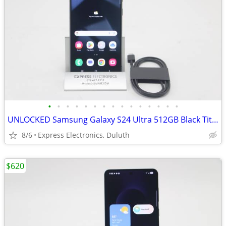
•
•
•
•
•
•
•
•
•
•
•
•
•
•
•
UNLOCKED Samsung Galaxy S24 Ultra 512GB Black Titanium *FLAWLESS*
8/6
Express Electronics, Duluth
$620