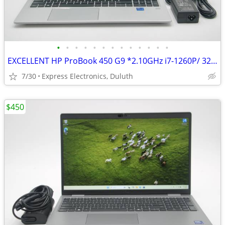
•
•
•
•
•
•
•
•
•
•
•
•
•
EXCELLENT HP ProBook 450 G9 *2.10GHz i7-1260P/ 32GB/ 2TB SSD* 94% Batt
7/30
Express Electronics, Duluth
$450