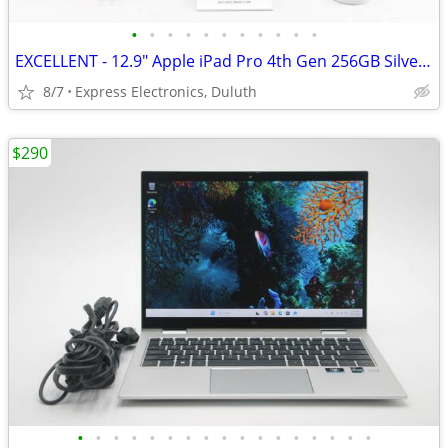
•
•
•
•
•
•
•
•
•
•
•
EXCELLENT - 12.9" Apple iPad Pro 4th Gen 256GB Silver *WiFi ONLY*
8/7
Express Electronics, Duluth
$290
•
•
•
•
•
•
•
•
•
•
•
•
•
•
•
•
•