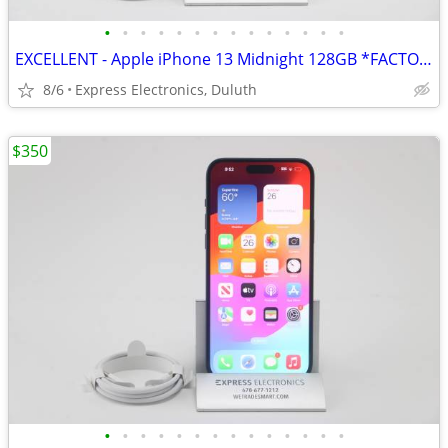
•
•
•
•
•
•
•
•
•
•
•
•
•
•
EXCELLENT - Apple iPhone 13 Midnight 128GB *FACTORY UNLOCKED* 98% BH
8/6
Express Electronics, Duluth
$350
•
•
•
•
•
•
•
•
•
•
•
•
•
•