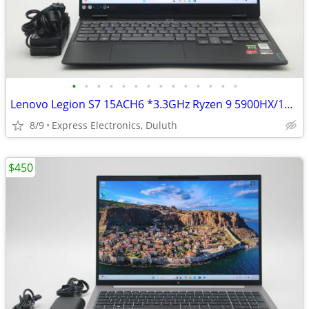
•
•
•
•
•
•
•
•
•
•
•
•
•
•
Lenovo Legion S7 15ACH6 *3.3GHz Ryzen 9 5900HX/16GB/1TB SSD/RTX 3050Ti
8/9
Express Electronics, Duluth
$450