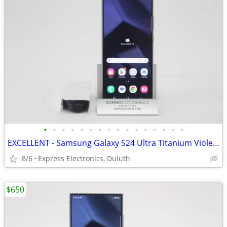
•
•
•
•
•
•
•
•
•
•
•
•
•
•
•
•
EXCELLENT - Samsung Galaxy S24 Ultra Titanium Violet 256GB *UNLOCKED*
8/6
Express Electronics, Duluth
$650