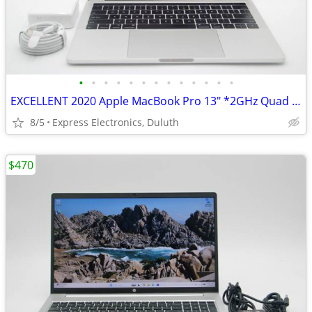
•
•
•
•
•
•
•
•
•
•
•
•
•
EXCELLENT 2020 Apple MacBook Pro 13" *2GHz Quad i5/ 32GB/ 512GB SSD*
8/5
Express Electronics, Duluth
$470