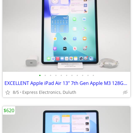
•
•
•
•
•
•
•
•
•
•
•
EXCELLENT Apple iPad Air 13" 7th Gen Apple M3 128GB *WiFi + Cellular*
8/5
Express Electronics, Duluth
$620