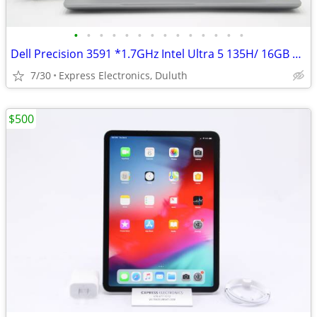
•
•
•
•
•
•
•
•
•
•
•
•
•
•
Dell Precision 3591 *1.7GHz Intel Ultra 5 135H/ 16GB RAM/ 512GB SSD*
7/30
Express Electronics, Duluth
$500