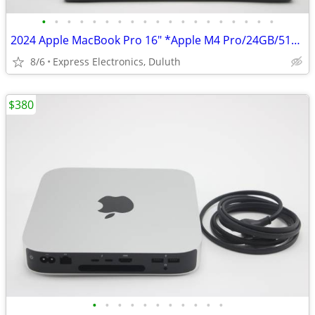
•
•
•
•
•
•
•
•
•
•
•
•
•
•
•
•
•
•
•
2024 Apple MacBook Pro 16" *Apple M4 Pro/24GB/512GB SSD* 92% BH
8/6
Express Electronics, Duluth
$380
•
•
•
•
•
•
•
•
•
•
•