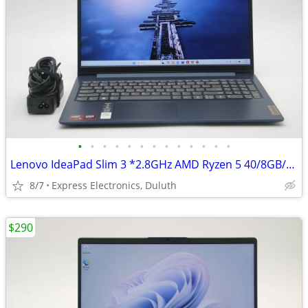
•
•
•
•
•
•
•
•
•
•
•
•
•
Lenovo IdeaPad Slim 3 *2.8GHz AMD Ryzen 5 40/8GB/512GB SSD* WARRANTY!
8/7
Express Electronics, Duluth
$290