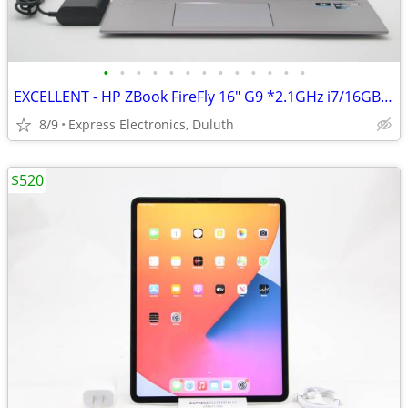
•
•
•
•
•
•
•
•
•
•
•
•
•
EXCELLENT - HP ZBook FireFly 16" G9 *2.1GHz i7/16GB/512GB SSD* 93% BH
8/9
Express Electronics, Duluth
$520