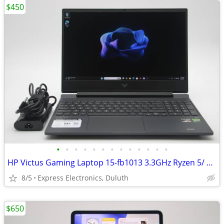
$450
•
•
•
•
•
•
•
•
•
•
•
•
•
HP Victus Gaming Laptop 15-fb1013 3.3GHz Ryzen 5/ 8GB/ 512GB/ RTX 2050
8/5
Express Electronics, Duluth
$650