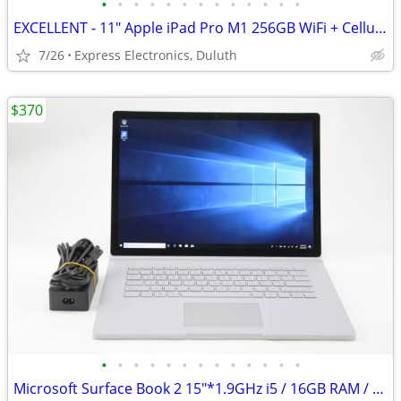
•
•
•
•
•
•
•
•
•
•
•
•
•
EXCELLENT - 11" Apple iPad Pro M1 256GB WiFi + Cellular *UNLOCKED*
7/26
Express Electronics, Duluth
$370
•
•
•
•
•
•
•
•
•
•
•
•
•
Microsoft Surface Book 2 15"*1.9GHz i5 / 16GB RAM / 256GB SSD*