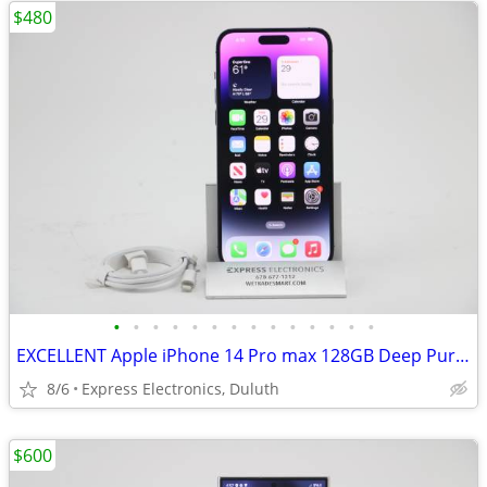
$480
•
•
•
•
•
•
•
•
•
•
•
•
•
•
EXCELLENT Apple iPhone 14 Pro max 128GB Deep Purple *FACTORY UNLOCKED*
8/6
Express Electronics, Duluth
$600