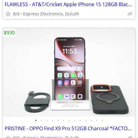
FLAWLESS - AT&T/Cricket Apple iPhone 15 128GB Black *100% BH*
8/6
Express Electronics, Duluth
$930
•
•
•
•
•
•
•
•
•
•
•
•
•
PRISTINE - OPPO Find X9 Pro 512GB Charcoal *FACTORY UNLOCKED* Global
8/6
Express Electronics, Duluth