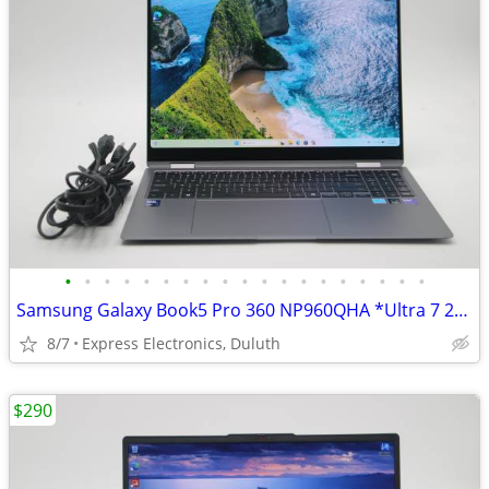
•
•
•
•
•
•
•
•
•
•
•
•
•
•
•
•
•
•
•
Samsung Galaxy Book5 Pro 360 NP960QHA *Ultra 7 256V/ 16GB RAM/ 1TB SSD
8/7
Express Electronics, Duluth
$290