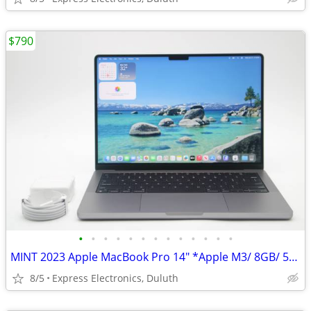
$790
•
•
•
•
•
•
•
•
•
•
•
•
•
MINT 2023 Apple MacBook Pro 14" *Apple M3/ 8GB/ 512GB SSD/ 100% BH*
8/5
Express Electronics, Duluth