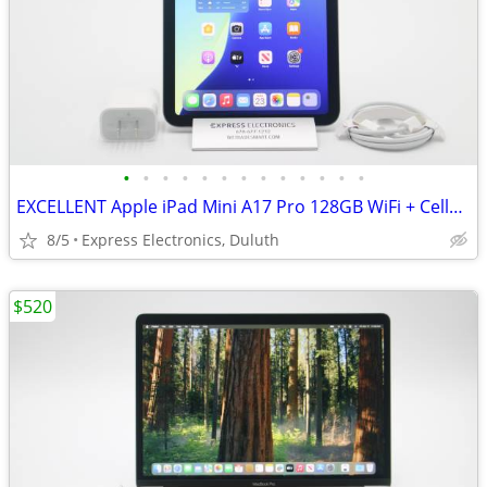
•
•
•
•
•
•
•
•
•
•
•
•
•
EXCELLENT Apple iPad Mini A17 Pro 128GB WiFi + Cellular *UNLOCKED*
8/5
Express Electronics, Duluth
$520