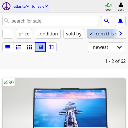
atlanta
for sale
post
acct
+
price
condition
sold by
✓ from this seller
newest
1 - 2
of 62
$590