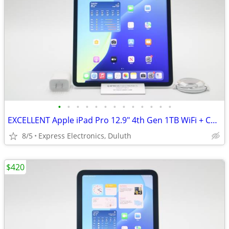
•
•
•
•
•
•
•
•
•
•
•
•
•
EXCELLENT Apple iPad Pro 12.9" 4th Gen 1TB WiFi + Cellular *UNLOCKED*
8/5
Express Electronics, Duluth
$420