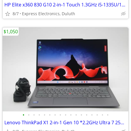
HP Elite x360 830 G10 2-in-1 Touch 1.3GHz i5-1335U/16GB RAM/512GB SSD
8/7
Express Electronics, Duluth
$1,050
•
•
•
•
•
•
•
•
•
•
•
•
•
•
•
•
•
Lenovo ThinkPad X1 2-in-1 Gen 10 *2.2GHz Ultra 7 258V/32GB RAM/1TB SSD