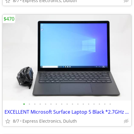
8/7
Express Electronics, Duluth
$470
•
•
•
•
•
•
•
•
•
•
•
•
•
•
•
•
•
EXCELLENT Microsoft Surface Laptop 5 Black *2.7GHz i7/16GB/256GB SSD*
8/7
Express Electronics, Duluth