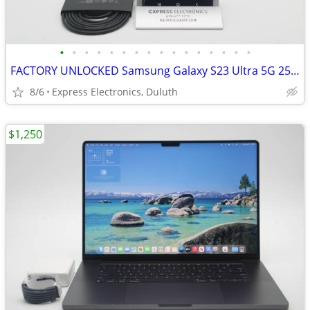
•
•
•
•
•
•
•
•
•
•
•
•
•
•
•
•
FACTORY UNLOCKED Samsung Galaxy S23 Ultra 5G 256GB Graphite *EXCELLENT
8/6
Express Electronics, Duluth
$1,250