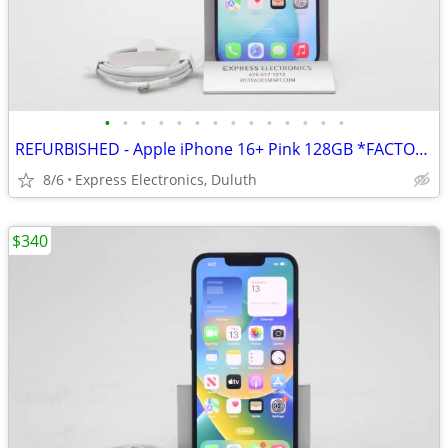
•
•
•
•
•
•
•
•
•
•
•
•
•
•
REFURBISHED - Apple iPhone 16+ Pink 128GB *FACTORY UNLOCKED* 99% BH
8/6
Express Electronics, Duluth
$340